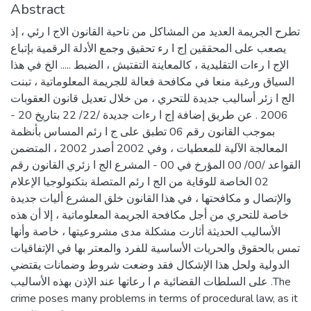
Abstract
تطرح الجريمة العديد من المشاكل من ناحية القانون الاج ا رئي ، إذ
يصعب على المحققين إج ا رء تحقيق وجمع الأدلة الرقمية بإتباع
الإج ا رءات التقليدية ، كالمعاينة التفتيش ، الضبط ..... الخ في هذا
السياق ورغبة منعا في مكافحة فعالة للجريمة المعلوماتية ، تبنت
الج ا زئر أساليب جديدة للتحري ، من خلال تعديل قانون العقوبات
2006 . عن طريق إضافة إج ا رءات جديدة /22/ 22 بتاريخ 20 -
بموجب القانون رقم 06 تطبق على ج ا رئم المساس بأنظمة
المعالجة الآلية للمعطيات ، وفي 2002 أصدر 2002 ، المتضمن
القواعد /00/ 00 المؤرخ في 00 - المشرع الج ا زئري القانون رقم
02 الخاصة للوقاية من الج ا رئم المتصلة بتكنولوجيا الإعلام
والإتصال و مكافحتها ، في هذا القانون خلق المشرع أليات جديدة
خاصة للتحري من أجل مكافحة الجريمة المعلوماتية ، إلا أن هذه
الأساليب الحديثة أثارت مشكلة مدى مشروعيتها ، خاصة وأنها
تمس بالحقوق والحريات الأساسية للفرد والمعتر بها في الإتفاقيات
الدولية ولحل هذا الإشكال فقد وضعت شروط وضمانات يقتضي
على السلطات القضائية م ا رعاتها عند الإذن بهذه الأساليب .The
crime poses many problems in terms of procedural law, as it