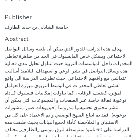
Publisher
جامعة الشاذلي بن جديد الطارف
Abstract
تهدف هذه الدراسة للدور الذي يمكن أن تلعبه وسائل التواصل
الاجتماعي وبشكل خاص الفايسبوك في الحد من ظاهرة تعاطي
المخدرات داخل المؤسسات التربية حيث تتناول تحليل مدى فعالية
هذه وسائل التواصل في نشر الوعي و استهداف التلاميذ أساليب
تتماشى مع واقعهم الاجتماعي. حيث تطرقت الدراسة الى واقع
تفشي تعاطي المخدرات في الوسط التربوي مبرزة العوامل
المؤثرة كضعف الرقابة ، كما تناولت إمكانيات فيسبوك كـأداة
توعوية فعالة خاصة عبر الصفحات و المجموعات التي يمكن أن
تنشر محتوى تحسيسيا مدروسا ( فيديوهات صور منشورات
توعوية)...فقد تم اتباع المنهج الوصفي و تم الاعتماد على كل من
الاستبيان و الملاحظة كأداة لجمع البيانات بحيث طبقت هذه
الدراسة على 60 تلميذ بمتوسطة لبرق موسى _الطارف_مختلف
الجنسين. حيث أظهرت نتائج الدراسة أن موقع الفيسبوك يمكن أن