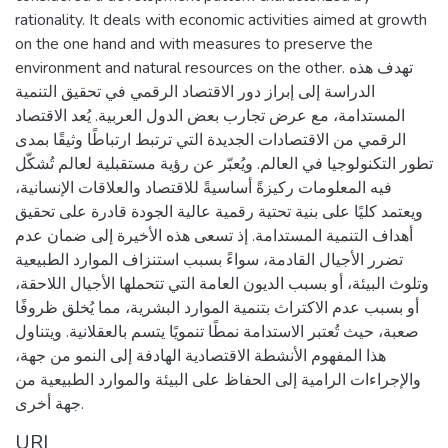
rationality. It deals with economic activities aimed at growth
on the one hand and with measures to preserve the
environment and natural resources on the other. تهدف هذه
الدراسة إلى إبراز دور الاقتصاد الرقمي في تحقيق التنمية
المستدامة، مع عرض تجارب بعض الدول العربية. يُعد الاقتصاد
الرقمي من الاقتصادات الجديدة التي ترتبط ارتباطًا وثيقًا بمدى
تطور التكنولوجيا في العالم. ويُعبّر عن رؤية مستقبلية لعالم تُشكّل
فيه المعلومات ركيزةً أساسيةً للاقتصاد والعلاقات الإنسانية،
ويعتمد كليًا على بنية تحتية رقمية عالية الجودة قادرة على تحقيق
أهداف التنمية المستدامة. إذ تسعى هذه الأخيرة إلى ضمان عدم
تضرر الأجيال القادمة، سواءً بسبب استنزاف الموارد الطبيعية
وتلوث البيئة، أو بسبب الديون العامة التي تتحملها الأجيال اللاحقة،
أو بسبب عدم الاكتراث بتنمية الموارد البشرية، مما يُخلق ظروفًا
صعبة، حيث تُعتبر الاستدامة نمطًا تنمويًا يتسم بالعقلانية. ويتناول
هذا المفهوم الأنشطة الاقتصادية الهادفة إلى النمو من جهة،
والإجراءات الرامية إلى الحفاظ على البيئة والموارد الطبيعية من
جهة أخرى.
URI