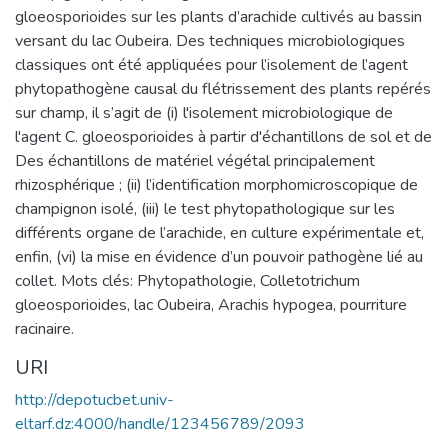
gloeosporioides sur les plants d’arachide cultivés au bassin
versant du lac Oubeira. Des techniques microbiologiques
classiques ont été appliquées pour l’isolement de l’agent
phytopathogène causal du flétrissement des plants repérés
sur champ, il s’agit de (i) l'isolement microbiologique de
l'agent C. gloeosporioides à partir d'échantillons de sol et de
Des échantillons de matériel végétal principalement
rhizosphérique ; (ii) l’identification morphomicroscopique de
champignon isolé, (iii) le test phytopathologique sur les
différents organe de l’arachide, en culture expérimentale et,
enfin, (vi) la mise en évidence d’un pouvoir pathogène lié au
collet. Mots clés: Phytopathologie, Colletotrichum
gloeosporioides, lac Oubeira, Arachis hypogea, pourriture
racinaire.
URI
http://depotucbet.univ-
eltarf.dz:4000/handle/123456789/2093