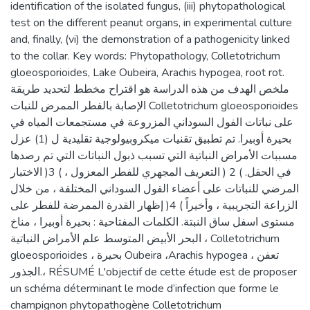
identification of the isolated fungus, (iii) phytopathological
test on the different peanut organs, in experimental culture
and, finally, (vi) the demonstration of a pathogenicity linked
to the collar. Key words: Phytopathology, Colletotrichum
gloeosporioides, Lake Oubeira, Arachis hypogea, root rot.
ملخص الهدف من هذه الدراسة هو اقتراح مخطط لتحديد طريقة
الإصابة بالفطر الممرض للنبات Colletotrichum gloeosporioides
على نباتات الفول السوداني المزروعة في مستجمعات المياه في
بحيرة أوبيرا. تم تطبيق تقنيات ميكروبيولوجية تقليدية ل (1) عزل
مسببات الأمراض النباتية التي تسبب ذبول النباتات التي تم رصدها
في الحقل. ) 2 ( التعريف المجهري للفطر المعزول ، ) 3( الاختبار
المرضي للنباتات على أعضاء الفول السوداني المختلفة ، من خلال
الزراعة التجريبية ، وأخيراً ) 4( إظهار القدرة الممرضة للفطر على
مستوى اسفل ساق النبتة. الكلمات المفتاحية : بحيرة أوبيرا ، مناخ
البحر الأبيض المتوسط علم الأمراض النباتية ، Colletotrichum
gloeosporioides ، بحيرة Oubeira ،Arachis hypogea ، تعفن
الجذور.، RÉSUMÉ L'objectif de cette étude est de proposer
un schéma déterminant le mode d’infection que forme le
champignon phytopathogène Colletotrichum