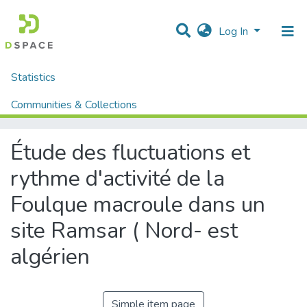
Log In
Statistics
Home
Mémoires fin d'étude MASTER et Système classique
Sciences de la Natures et de Vie
Sciences Biologique
Communities & Collections
Étude des fluctuations et rythme d'activité de la Foulque macroule dans un site Ramsar ( Nord- est algérien
All of DSpace
Étude des fluctuations et
rythme d'activité de la
Foulque macroule dans un
site Ramsar ( Nord- est
algérien
Simple item page