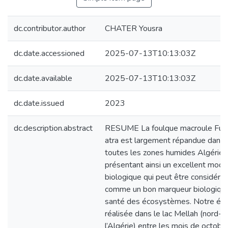
dc.contributor.author
CHATER Yousra
dc.date.accessioned
2025-07-13T10:13:03Z
dc.date.available
2025-07-13T10:13:03Z
dc.date.issued
2023
dc.description.abstract
RESUME La foulque macroule Fuli
atra est largement répandue dans
toutes les zones humides Algérien
présentant ainsi un excellent modè
biologique qui peut être considéré
comme un bon marqueur biologiqu
santé des écosystèmes. Notre ét
réalisée dans le lac Mellah (nord-e
l’Algérie) entre les mois de octobr