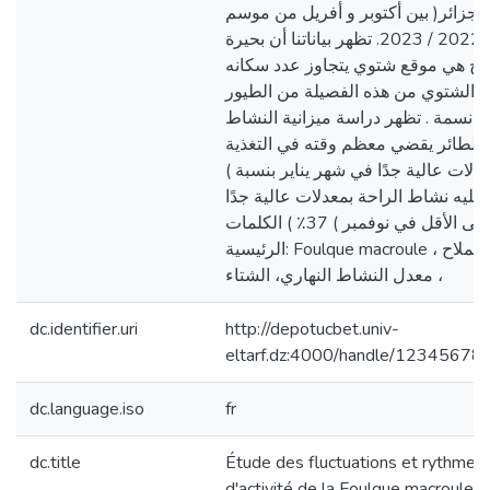
الجزائر( بين أكتوبر و أفريل من موسم
الشتاء 2022 / 2023. تظهر بياناتنا أن بحيرة
اح هي موقع شتوي يتجاوز عدد سكانه
الشتوي من هذه الفصيلة من الطيور
11500 نسمة . تظهر دراسة ميزانية النشاط
 الطائر يقضي معظم وقته في التغذية
معدلات عالية جدًا في شهر يناير بنسبة
39٪ ( يه نشاط الراحة بمعدلات عالية جدًا
على الأقل في نوفمبر ) 37٪ ) الكلمات
الرئيسية: Foulque macroule ، بحيرة الملاح
، معدل النشاط النهاري، الشتاء
dc.identifier.uri
http://depotucbet.univ-
eltarf.dz:4000/handle/12345678
dc.language.iso
fr
dc.title
Étude des fluctuations et rythme
d'activité de la Foulque macroule 