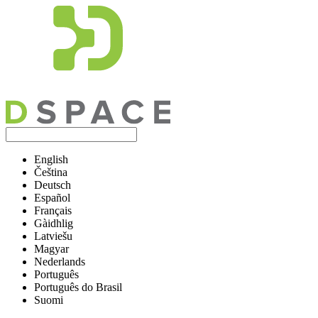
English
Čeština
Deutsch
Español
Français
Gàidhlig
Latviešu
Magyar
Nederlands
Português
Português do Brasil
Suomi