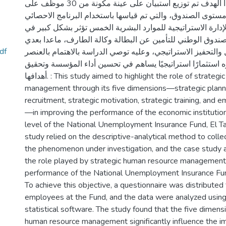
ومن أجل تحقيق هذا الهدف تم توزيع استبيان على عينة مكونة من 30 موظف على
مستوى الصندوق، والتي تم قياسها باستخدام البرنامج الاحصائي spss. قد توصلت
الإدارة الاستراتيجية للموارد البشرية الخمس تؤثر بشكل كبير في
صندوق الوطني للتأمين عن البطالة وكالة الطارف، ماعدا بعدي
مذكرة ماستر من إعداد .pdf
والتحفيز الاستراتيجي، وعليه توصي الدراسة بالاهتمام بالعنصر
ه استثمارًا استراتيجيًا يساهم في تحسين أداء المؤسسة وتحقيق
أهدافها. : This study aimed to highlight the role of strategic human resource
management through its five dimensions—strategic planni
recruitment, strategic motivation, strategic training, and 
—in improving the performance of the economic institution,
level of the National Unemployment Insurance Fund, El T
study relied on the descriptive-analytical method to colle
the phenomenon under investigation, and the case study a
the role played by strategic human resource management 
performance of the National Unemployment Insurance Fun
To achieve this objective, a questionnaire was distributed
employees at the Fund, and the data were analyzed usin
statistical software. The study found that the five dimensi
human resource management significantly influence the 