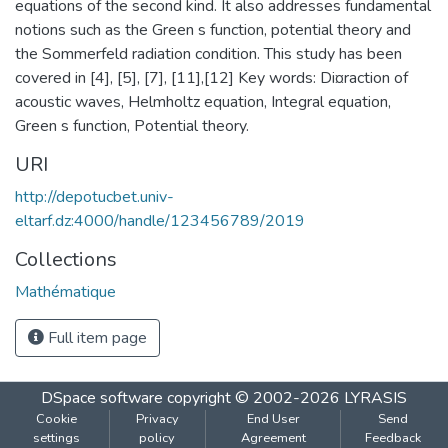
equations of the second kind. It also addresses fundamental
notions such as the Green s function, potential theory and
the Sommerfeld radiation condition. This study has been
covered in [4], [5], [7], [11],[12] Key words: Di¤raction of
acoustic waves, Helmholtz equation, Integral equation,
Green s function, Potential theory.
URI
http://depotucbet.univ-
eltarf.dz:4000/handle/123456789/2019
Collections
Mathématique
Full item page
DSpace software
copyright © 2002-2026
LYRASIS
Cookie
Privacy
End User
Send
settings
policy
Agreement
Feedback