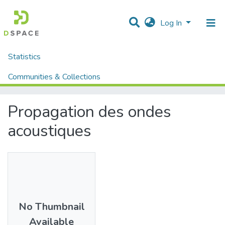
Log In
Statistics
Home
Mémoires fin d'étude MASTER et Système classique
Sciences et Technique
Mathématique
Communities & Collections
Propagation des ondes acoustiques
All of DSpace
Propagation des ondes
acoustiques
No Thumbnail
Available