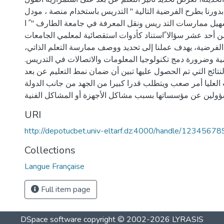
بدورنا بطرح الفرضية التالية " التدريس باستخدام منصة ، مودل
هيل ممارسات التد ريس ونقل المعرفة في جامعة الطارف " ً ا
ن أحد عشر سؤالا ًاستناد كأدوات استقصائية لمعلمي الجامعات
لفرضية، يهدف عملنا إلى تحديد ووصف ممارسة التعلم الذاتي
همية وضرورة دمج تكنولوجيا المعلومات والاتصالات في التدريس
نتائج التي تم الحصول عليها تبين أن ضمان نمط التعليم عن بعد
عليا أمر صعب ويتطلب قدرا كبيرا من الجهد من جانب الدولة
URI
http://depotucbet.univ-eltarf.dz:4000/handle/1234567
Collections
Langue Française
Full item page
DSpace software
copyright © 2002-2026
LYRASIS