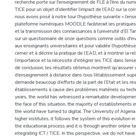
recherche porte sur l'enseignement de FLE à l'ère du num
TICE pour un objet d’identifier l’impact de l’EAD sur la co
nous avons posé à notre tour l’hypothèse suivante « l’en
plateforme numériques MOODLE faciliterait les pratiques
et la transmission des connaissances à l’université d’El Tar
sur un questionnaire de onze questions comme outils d'in
aux enseignants universitaires et pour validée l’hypothèse,
cerner et à décrire la pratique de l’EAD, et à montrer la rel
l’importance et la nécessite d’intégrer les TICE dans l’en
de conclusion, les résultats obtenus montrent qu’assurer
d’enseignement à distance dans tous l’établissement supéri
demande beaucoup d’efforts de la part de l’Etat et les r
établissements à cause des problèmes matériels ou techn
years, the world has witnessed a remarkable development i
the face of this situation, the majority of establishments i
the world have turned to digital. The University of Algeria 
higher institutes, it follows the system of this evolution i
the educational process and it is through another online t
integrating ICT / TICE. In this perspective, we do not have