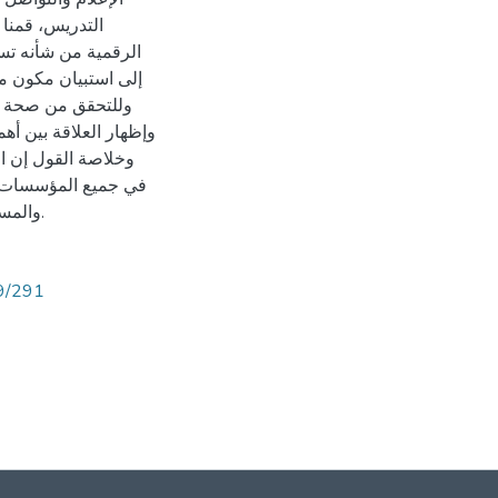
التدريس، قمنا 
الرقمية من شأنه تس
إلى استبيان مكون م
وللتحقق من صحة ا،
وإظهار العلاقة بين أ.
وخلاصة القول إن ال
في جميع المؤسسات ال
والمسؤولين عن مؤسساتها بسبب مشاكل الأجهزة أو المشاكل الفنية.
89/291