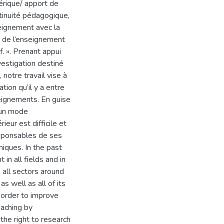
érique/ apport de
ntinuité pédagogique,
seignement avec la
 de l’enseignement
f. ». Prenant appui
vestigation destiné
 notre travail vise à
ation qu’il y a entre
seignements. En guise
 un mode
eur est difficile et
esponsables de ses
iques. In the past
n all fields and in
n all sectors around
as well as all of its
n order to improve
eaching by
 the right to research