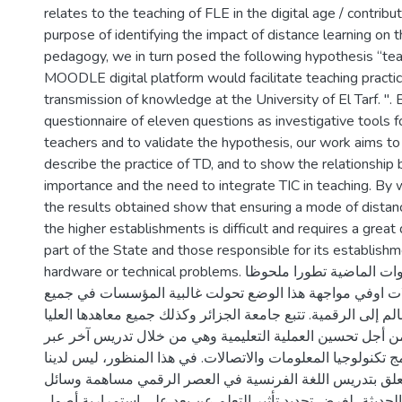
relates to the teaching of FLE in the digital age / contribu
purpose of identifying the impact of distance learning on t
pedagogy, we in turn posed the following hypothesis “tea
MOODLE digital platform would facilitate teaching practi
transmission of knowledge at the University of El Tarf. ".
questionnaire of eleven questions as investigative tools fo
teachers and to validate the hypothesis, our work aims to 
describe the practice of TD, and to show the relationshi
importance and the need to integrate TIC in teaching. By 
the results obtained show that ensuring a mode of distanc
the higher establishments is difficult and requires a great 
part of the State and those responsible for its establish
hardware or technical problems. شهد العالم في السنوات الماضية تطورا ملحوظا
ات اوفي مواجهة هذا الوضع تحولت غالبية المؤسسات في جميع
م إلى الرقمية. تتبع جامعة الجزائر وكذلك جميع معاهدها العليا
من أجل تحسين العملية التعليمية وهي من خلال تدريس آخر عبر
ج تكنولوجيا المعلومات والاتصالات. في هذا المنظور، ليس لدينا
علق بتدريس اللغة الفرنسية في العصر الرقمي مساهمة وسائل
الحديثة، لغرض تحديد تأثير التعلم عن بعد على استمرارية أصول