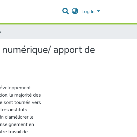
Log In
L'enseignement de français langue étrangère à l'ère du numérique/ apport de TICE : plateforme MOODLE
u numérique/ apport de
 développement
ion, la majorité des
e sont tournés vers
res instituts
in d'améliorer le
’enseignement en
tre travail de