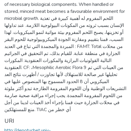
of necessary biological components. When handled or
stored, minced meat becomes a favourable environment for
microbial growth. اللحم المفروم له أهمية كبيرة في تغذية
الإنسان بسبب ثروته من المكونات البيولوجية اللازمة. عند تداولها
أو تخزينها، يصبح اللحم المفروم بيئة مواتية لنمو الميكروبات. لهذا
السبب، قمنا بتقييم ومقارنة الجودة الميكروبيولوجية للحوم البقر
المبردة والمجمدة التي تباع في العديد : FAMT: Total من محلات
الجزارة في منطقة عنابة. للقيام بذلك، تم التحقيق في الجراثيم
التالية القولونيات البرازية والمكورات العنقودية: المكورات
العنقودية. CF: ،Mesophilic Aerobic Flora 9 من العينات التي تم
تحليلها غير صالحة للاستهلاك لأنها تجاوزت / أظهرت نتائج العد
الميكروبي أن 8 الحدود المسموح بها المنصوص عليها في
التشريعات الوطنية وأن اللحوم المفرومة الطازجة تبدو أكثر ملوثة
من اللحوم المفرومة المجمدة. يجب إجراء مراقبة صحية صارمة
في محلات الجزارة حيث قمنا بإجراء أخذ العينات لدينا من أجل
منع للمستهلكين. TIAC أي خطر من
URI
http://depotucbet.univ-