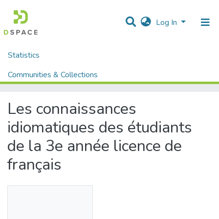
Log In
Statistics
Home
Mémoires fin d'étude MASTER et Système classique
Lettres et Langues
Langue Française
Communities & Collections
Les connaissances idiomatiques des étudiants de la 3e année licence de français
All of DSpace
Les connaissances
idiomatiques des étudiants
de la 3e année licence de
français