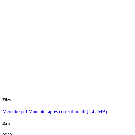
Files
Mémoire pdf Mouchira après correction.pdf
(5.42 MB)
Date