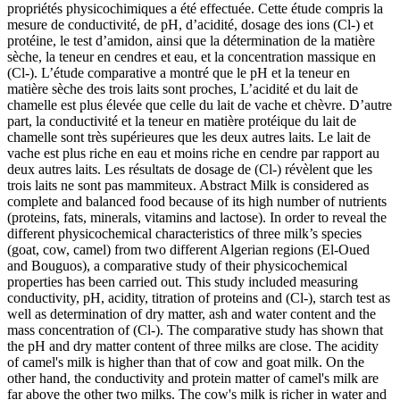
propriétés physicochimiques a été effectuée. Cette étude compris la
mesure de conductivité, de pH, d’acidité, dosage des ions (Cl-) et
protéine, le test d’amidon, ainsi que la détermination de la matière
sèche, la teneur en cendres et eau, et la concentration massique en
(Cl-). L’étude comparative a montré que le pH et la teneur en
matière sèche des trois laits sont proches, L’acidité et du lait de
chamelle est plus élevée que celle du lait de vache et chèvre. D’autre
part, la conductivité et la teneur en matière protéique du lait de
chamelle sont très supérieures que les deux autres laits. Le lait de
vache est plus riche en eau et moins riche en cendre par rapport au
deux autres laits. Les résultats de dosage de (Cl-) révèlent que les
trois laits ne sont pas mammiteux. Abstract Milk is considered as
complete and balanced food because of its high number of nutrients
(proteins, fats, minerals, vitamins and lactose). In order to reveal the
different physicochemical characteristics of three milk’s species
(goat, cow, camel) from two different Algerian regions (El-Oued
and Bouguos), a comparative study of their physicochemical
properties has been carried out. This study included measuring
conductivity, pH, acidity, titration of proteins and (Cl-), starch test as
well as determination of dry matter, ash and water content and the
mass concentration of (Cl-). The comparative study has shown that
the pH and dry matter content of three milks are close. The acidity
of camel's milk is higher than that of cow and goat milk. On the
other hand, the conductivity and protein matter of camel's milk are
far above the other two milks. The cow's milk is richer in water and