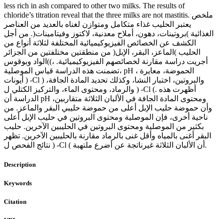
less rich in ash compared to other two milks. The results of
chloride’s titration reveal that the three milks are not mastitis. ملخص
يعتبر الحليب غذاء متكامل ومتوازن لغناه بالعديد من العناصر
الغذائية )بروتينات، دهون، أملاح معدنية، لاكتوز وفيتامينات(. من أجل
الكشف عن الخصائص الفيزيوكيميائية المختلفة لثلاثة أنواع من
الحليب )الماعز، البقر، الإبل( من منطقتين مختلفتين من الجزائر
)الواد وبوقوس(، أجريت دراسة مقارنة لخصائصهم الفيزيوكيميائية.
تضمنت هذه الدراسة قياس الموصلية، pH ، الحموضة، معايرة
أيونات ) -Cl ) والبروتين، اختبار النشا، وكذلك تحديد المادة الجافة،
والرماد، ومحتوى الماء، والتركيز الكتلي ل ) -Cl (. أظهرت هذه
الدراسة أن pH ومحتوى المادة الجافة في الألبان الثلاثة متقاربين،
وأن حموضة حليب الإبل أعلى من حموضة حليبي البقر والماعز. من
ناحية أخرى، فإن الموصلية ومحتوى البروتين في حليب الإبل أعلى
بكثير من الموصلية ومحتوى البروتين في الحليبين الآخرين. حليب
البقر أغنى بالمياه وأقل غنى بالرماد مقارنة بالحليبين الآخرين. تظهر
نتائج الفحص ل ) -Cl ( أن الألبان الثلاثة غيرناتجة عن أضرع ملتهبة.
Description
Keywords
Citation