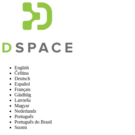
English
Čeština
Deutsch
Español
Français
Gàidhlig
Latviešu
Magyar
Nederlands
Português
Português do Brasil
Suomi