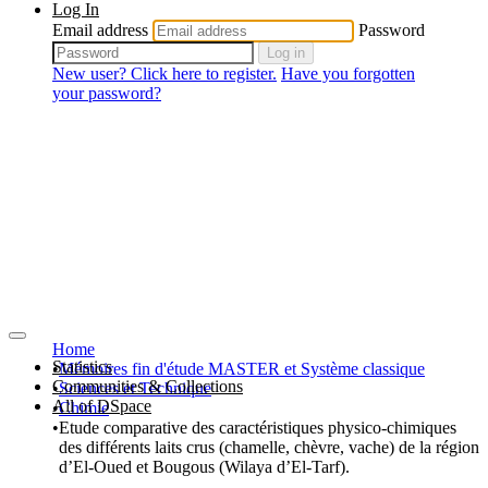
Log In
Email address
Password
Log in
New user? Click here to register.
Have you forgotten
your password?
Home
Statistics
Mémoires fin d'étude MASTER et Système classique
Communities & Collections
Sciences et Technique
All of DSpace
Chimie
Etude comparative des caractéristiques physico-chimiques
des différents laits crus (chamelle, chèvre, vache) de la région
d’El-Oued et Bougous (Wilaya d’El-Tarf).