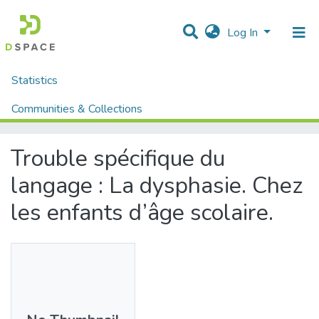
Log In
Statistics
Home
Mémoires fin d'étude MASTER et Système classique
Lettres et Langues
Langue Française
Communities & Collections
Trouble spécifique du langage : La dysphasie. Chez les enfants d’âge scolaire.
All of DSpace
Trouble spécifique du
langage : La dysphasie. Chez
les enfants d’âge scolaire.