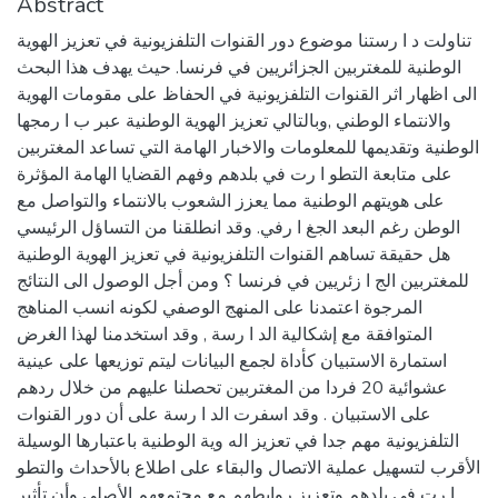
Abstract
تناولت د ا رستنا موضوع دور القنوات التلفزيونية في تعزيز الهوية
الوطنية للمغتربين الجزائريين في فرنسا. حيث يهدف هذا البحث
الى اظهار اثر القنوات التلفزيونية في الحفاظ على مقومات الهوية
والانتماء الوطني ,وبالتالي تعزيز الهوية الوطنية عبر ب ا رمجها
الوطنية وتقديمها للمعلومات والاخبار الهامة التي تساعد المغتربين
على متابعة التطو ا رت في بلدهم وفهم القضايا الهامة المؤثرة
على هويتهم الوطنية مما يعزز الشعوب بالانتماء والتواصل مع
الوطن رغم البعد الجغ ا رفي. وقد انطلقنا من التساؤل الرئيسي
هل حقيقة تساهم القنوات التلفزيونية في تعزيز الهوية الوطنية
للمغتربين الج ا زئريين في فرنسا ؟ ومن أجل الوصول الى النتائج
المرجوة اعتمدنا على المنهج الوصفي لكونه انسب المناهج
المتوافقة مع إشكالية الد ا رسة , وقد استخدمنا لهذا الغرض
استمارة الاستبيان كأداة لجمع البيانات ليتم توزيعها على عينية
عشوائية 20 فردا من المغتربين تحصلنا عليهم من خلال ردهم
على الاستبيان . وقد اسفرت الد ا رسة على أن دور القنوات
التلفزيونية مهم جدا في تعزيز اله وية الوطنية باعتبارها الوسيلة
الأقرب لتسهيل عملية الاتصال والبقاء على اطلاع بالأحداث والتطو
ا رت في بلدهم وتعزيز روابطهم مع مجتمعهم الأصلي وأن تأثير