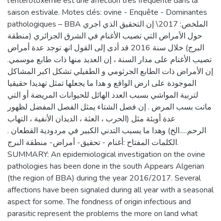
l'entérotoxemie est une affection très fréquente dans la
saison estivale. Motes clés: ovine - Enquête - Dominantes
pathologiques – BBA الملخص: 2017\ إن التحقیق الذي اجري
حول الأمراض التي تصیب الأغنام في الشرق الجزائري (منطقة
البرج) خلال سنة 2016 قد أدى إلى القول انھ توجد عدة أمراض
تصیب الأغنام على مدار السنة ، إن العدید منھا ذات طابع موسمي.
إن الأمراض ذات الطابع الجرثومي و الطفیلي تشكل اكبر المشاكل
الموجودة على ارض الواقع و ھدا ما یجعلھا تمثل تھدیدا حقیقیا
لتربیة المواشي بسبب العدد الھائل للحیوانات المریضة أو التي
ماتت بسب المرض . إن فصل الشتاء یمثل الفصل المفضل لظھور
عدة أوبئة مثل (الحرب ، العثة ، الدیدان الأنفیة ، التھاب
الرحم.....الخ) وھدا ما یسبب التدني الكبیر في مردودیة القطعان .
الكلمات المفتاح :أغنام - تحقیق- أمراض- منطقة البرج.
SUMMARY: An epidemiological investigation on the ovine
pathologies has been done in the south Appears Algerian
(the region of BBA) during the year 2016/2017. Several
affections have been signaled during all year with a seasonal
aspect for some. The fondness of origin infectious and
parasitic represent the problems the more on land what