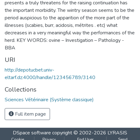
presents a truly threatens for the raising continuation has
the important morbidity. The wintry season seems to be the
period auspicious to the apparition of the more part of the
illnesses (scabies, burr, acidosis, métrites . etc) what
decreases in a very meaningful way the performances of the
herd. KEY WORDS: ovine – Investigation – Pathology -
BBA
URI
http://depotucbet.univ-
eltarf.dz:4000/handle/123456789/3140
Collections
Sciences Vétérinaire (Système classique)
Full item page
DSpace software
copyright © 2002-2026
LYRASIS
Cookie
Privacy
End User
Send