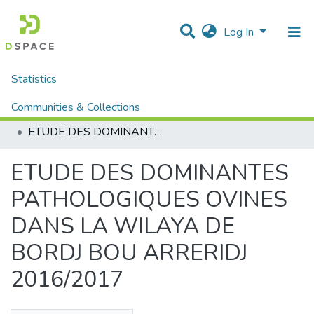
Log In
Statistics
Home
Mémoires fin d'étude MASTER et Système classique
Sciences de la Natures et de Vie
Communities & Collections
Sciences Vétérinaire (Système classique)
ETUDE DES DOMINANTES PATHOLOGIQUES OVINES DANS LA WILAYA DE BORDJ BOU ARRERIDJ 2016/2017
All of DSpace
ETUDE DES DOMINANTES
PATHOLOGIQUES OVINES
DANS LA WILAYA DE
BORDJ BOU ARRERIDJ
2016/2017