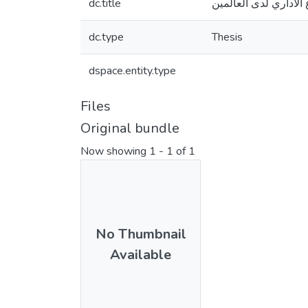
dc.title
 الاداري لدى العالمين
dc.type
Thesis
dspace.entity.type
Files
Original bundle
Now showing
1 - 1 of 1
No Thumbnail
Available