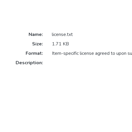
Name:
license.txt
Size:
1.71 KB
Format:
Item-specific license agreed to upon s
Description: