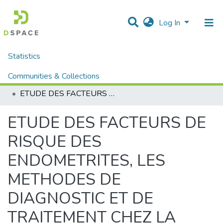
Log In
Statistics
Home
Mémoires fin d'étude MASTER et Système classique
Sciences de la Natures et de Vie
Communities & Collections
Sciences Vétérinaire (Système classique)
ETUDE DES FACTEURS DE RISQUE DES ENDOMETRITES, LES METHODES DE DIAGNOSTIC ET DE TRAITEMENT CHEZ LA VACHE LAITIERE.
All of DSpace
ETUDE DES FACTEURS DE
RISQUE DES
ENDOMETRITES, LES
METHODES DE
DIAGNOSTIC ET DE
TRAITEMENT CHEZ LA