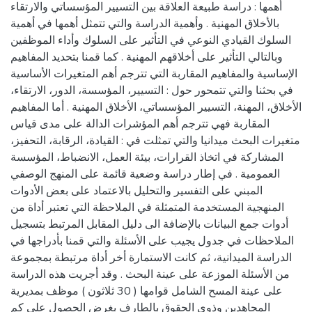
أهمها : دراسة طبيعة العلاقة بين التسيير المؤسساتي والارتقاء
بالأخلاق المهنية . وأهمية الدراسة والتي تتمثل أهمها في أهمية
السلوك القيادي النوعي في التأثير على السلوك وأداء الموظفين
وبالتالي التأثير على أخلاقهم المهنية . كما قمنا بتحديد المفاهيم
الإساسية والمفاهيم المقاربة التي تترجم أهم المتغيرات الأساسية
في بحثنا والتي تتمحور حول : التسيير، المؤسسة، الدور، الارتقاء،
الأخلاق، المهنة، التسيير المؤسساتي، الأخلاق المهنية . أما المفاهيم
المقاربة فهي تترجم أهم المؤشرات الدالة على مدى قياس
متغيرات البحث ميدانيا والتي تمثلت في : القيادة، الرقابة، التحفيز،
المشاركة في اتخاذ القرارات، بيئة العمل، الانضباط، المؤسسة
العمومية . في إطار دراسة وضعية قائمة على المنهج الوصفي
المبني على التفسير والتحليل بالاعتماد على بعض الأدوات
المنهجية المستخدمة المتمثلة في الملاحظة التي تعتبر أداة من
أدوات جمع البيانات بالإضافة الى دليل المقابل المرتبط بتسجيل
الملاحظات في جدول يجيب على الأسئلة والتي قمنا بأدراجها في
الدراسة الميدانية، ثم كانت الاستمارة أخر أداة مرتبطة بمجموعة
من الأسئلة الموزعة على عينة البحث . وقد أجريت هذه الدراسة
على عينة المسح الشامل قوامها ( 30 ثلاثون ) موظف بمديرية
المجاهدين وذوي الحقوق بالطارف بغرض الحصول على كم