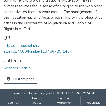
commitment to work and discipline. Motivation makes
human resources feel a sense of belonging to the workplace
and motivates them to work more. - The management of
the institution has an effective role in improving professional
ethics in the Directorate of Mujahideen and People of
Rights in Al-Tarf
URI
http://depotucbet.univ-
eltarf.dz:4000/handle/123456789/1464
Collections
Sciences Sociale
Full item page
DSpace software
copyright © 2002-2026
LYRASIS
Cookie
Privacy
End User
Send
settings
policy
Agreement
Feedback