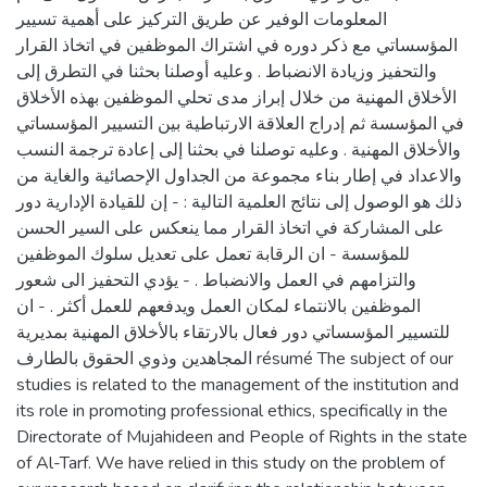
المعلومات الوفير عن طريق التركيز على أهمية تسيير
المؤسساتي مع ذكر دوره في اشتراك الموظفين في اتخاذ القرار
والتحفيز وزيادة الانضباط . وعليه أوصلنا بحثنا في التطرق إلى
الأخلاق المهنية من خلال إبراز مدى تحلي الموظفين بهذه الأخلاق
في المؤسسة ثم إدراج العلاقة الارتباطية بين التسيير المؤسساتي
والأخلاق المهنية . وعليه توصلنا في بحثنا إلى إعادة ترجمة النسب
والاعداد في إطار بناء مجموعة من الجداول الإحصائية والغاية من
ذلك هو الوصول إلى نتائج العلمية التالية : - إن للقيادة الإدارية دور
على المشاركة في اتخاذ القرار مما ينعكس على السير الحسن
للمؤسسة - ان الرقابة تعمل على تعديل سلوك الموظفين
والتزامهم في العمل والانضباط . - يؤدي التحفيز الى شعور
الموظفين بالانتماء لمكان العمل ويدفعهم للعمل أكثر . - ان
للتسيير المؤسساتي دور فعال بالارتقاء بالأخلاق المهنية بمديرية
المجاهدين وذوي الحقوق بالطارف résumé The subject of our
studies is related to the management of the institution and
its role in promoting professional ethics, specifically in the
Directorate of Mujahideen and People of Rights in the state
of Al-Tarf. We have relied in this study on the problem of