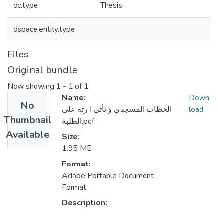
dc.type
Thesis
dspace.entity.type
Files
Original bundle
Now showing
1 - 1 of 1
Name:
Down
No
الخطاب المسجدي و تأثی ا رته على
load
Thumbnail
الطلبة.pdf
Available
Size:
1.95 MB
Format:
Adobe Portable Document
Format
Description: