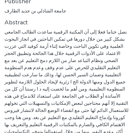
Publisher
جامعة الشاذلي بن جديد الطارف
Abstract
نصل ختاما فعلا إلى أن المكتبة الرقمیة ساعدت الطالب الجامعي
بشكل كبیر من خلال دورها في تمكین الباحثین في انجاز البحوث
العلمیة وفي تكوین الباحث وخاصة إثناء أزمة كوفید التي عززت
الاعتماد على الأدوات الرقمیة خلال هذا الجائحة وتطبیق الحجر
الصحي ونظام التباعد صار من اللازم دمج التعلیم عن بعد مع
التعلیم التقلیدي للحرص على عدم وقف وعدم هدم المنظومة
التعلیمیة وضمان السیر الحسن لها، وذلك ما سارعت لتطبیقیه
جمیع الدول ومنها الدولة الج ا زئریة لإیجاد الحلول اللازمة لتطویر
المنظومة التعلیمیة. ومن أهم ما لخصت إلیه د ا رستنا أن كل من
الأساتذة أو الطلاب في الجامعة على استعداد للاندماج في هذه
التقنیة إلا أنهم محتاجین لبعض الإمكانیات والتسهیلات التي تخولهم
للاستعمال الدائم لها حتى مع انقضاء الوضع الحالة لانتشار فیروس
كورونا وإدماج التعلیم التقلیدي مع التعلیم عن بعد. ومن هنا وجب
الاهتمام الكافي والصارم بالمكتبات الرقمیة التعلیم والتعریف بها
أكثر وعدم النفور منها من خلال استعمالها وتوفیر التكنولوجیات