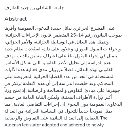
جامعة الشاذلي بن جديد الطارف
Abstract
تبنى المشرع الجزائري بدائل جديدة للدعوى العمومية وأقرها
بموجب القانون رقم 14-25 المتضمن قانون الإجراءات الجزائية؛
وتتمثل هذه البدائل في الوساطة الجزائية، والأمر الجزائي،
وإجراءات المثول الفوري. وعلاوة على ذلك، استُحدث نظام جديد
يتمثل في إجراء المثول بناءً على اعتراف مسبق بالذنب. تهدف
هذه الدراسة إلى تحليل الأطر القانونية التي تشكل الأساس
القانوني لهذه البدائل، فضلاً عن بيان مدى فعالية هذه الآليات
المستحدثة في الحد من عدد القضايا الجزائية المعروضة على
المحاكم. وقد خلصت الدراسة إلى أن هذه الأنظمة ترتكز في
جوهرها على مبادئ التفاوض والمصالحة والرضائية؛ إذ تمنح وزناً
أكبر لإرادة الأطراف المعنية، وتُمكن النيابة العامة من حسم
الدعاوى العمومية دون اللجوء إلى إجراءات التقاضي العادية، مما
يمثل نموذجاً جديداً للتحول في السياسة الجزائية من العدالة
العقابية إلى العدالة القائمة على التفاوض والرضائية. The
Algerian legislator adopted and adhered to newly