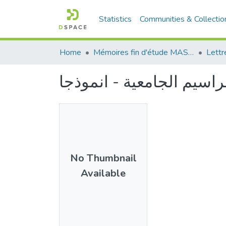
Statistics
Communities & Collectio
Home
Mémoires fin d'étude MASTER et Système classique
Lettr
راسيم الجامعية - انموذجا
No Thumbnail
Available