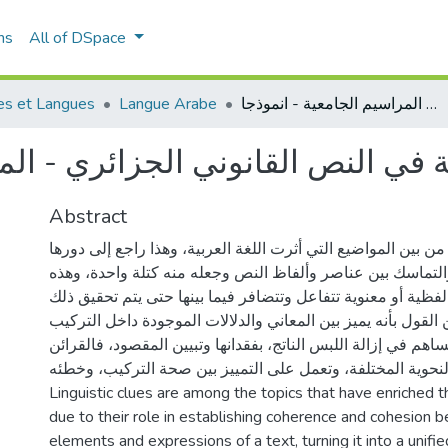
ns
All of DSpace
es et Langues
Langue Arabe
القرائن اللغوية في النص القانوني الجزائري - المراسيم الجامعية - انموذجا
ة في النص القانوني الجزائري - الم
Abstract
وية من بين المواضيع التي أثرت اللغة العربية، وهذا راجع إلى دورها
التماسك بين عناصر وألفاظ النص وجعله منه كتلة واحدة، وهذه
لفظية أو معنوية تتفاعل وتتضافر فيما بينها حتى يتم تحقيق ذلك
 القول بأنه يميز بين المعاني والدلالات الموجودة داخل التركيب
اهم في إزالة اللبس الناتج، بفقدانها وتبيين المقصود، فالقرائن
النحوية المختلفة، وتعمل على التمييز بين صحة التركيب، وخطئه
Linguistic clues are among the topics that have enriched 
due to their role in establishing coherence and cohesion 
elements and expressions of a text, turning it into a unif