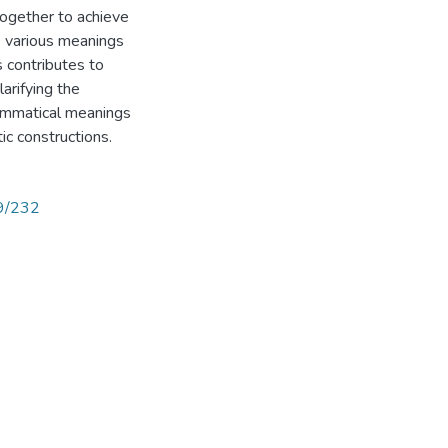
ogether to achieve
he various meanings
s contributes to
larifying the
rammatical meanings
ic constructions.
89/232