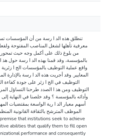
تنطلق هذه الد ا رسة من أن المؤسسات تسع
معرفية تأهلها لشغل المناصب المفتوحة ولفعل
من بلوغ ذلك على أكمل وجه حيث تمحور مو
بالمؤسسة، وقد قمنا بهذه الد ا رسة حول هذ 
واقع عملية التوظيف بالمؤسسات الج ا زئرية 
المعايير. وقد أجريت هذه الد ا رسة بالإدارة 
التوظيف في الج ا زئر على جودة كفاءة ال
التوظيف ومن هذ ا الصدد طرحنا التساؤل المرك
وأدائه بالمؤسسة ؟ وقد خلصنا في النهاية إلى ✓
أسهم معيار الد ا رية الواسعة بمقتضيات المه
الموظف المترشح بالثقافة القانونية المنظ
ve abilities that qualify them to fill open
ganizational performance and consequently