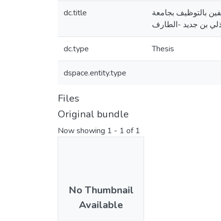
dc.title
فين بالتوظيف بجامعة
dc.type
Thesis
dspace.entity.type
Files
Original bundle
Now showing
1 - 1 of 1
No Thumbnail
Available