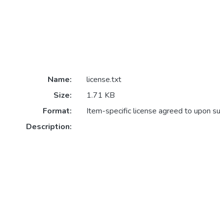
Name:
license.txt
Size:
1.71 KB
Format:
Item-specific license agreed to upon s
Description: