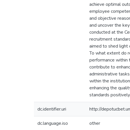
achieve optimal outc
employee competency
and objective reason
and uncover the key 
conducted at the Cen
recruitment standard
aimed to shed light 
To what extent do r
performance within t
contribute to enhanc
administrative task
within the institutio
enhancing the quali
standards positivel
dc.identifier.uri
http://depotucbet.
dc.language.iso
other