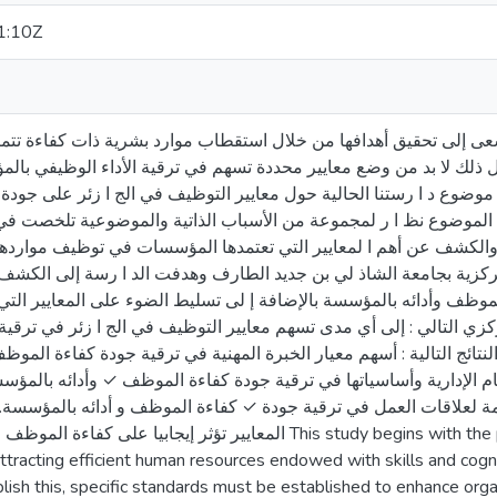
1:10Z
ى إلى تحقيق أهدافها من خلال استقطاب موارد بشرية ذات كفاءة تتمتع
 ذلك لا بد من وضع معايير محددة تسهم في ترقية الأداء الوظيفي بال
ضوع د ا رستنا الحالية حول معايير التوظيف في الج ا زئر على جودة 
ا الموضوع نظ ا ر لمجموعة من الأسباب الذاتية والموضوعية تلخصت ف
والكشف عن أهم ا لمعايير التي تعتمدها المؤسسات في توظيف مواردها
المركزية بجامعة الشاذ لي بن جديد الطارف وهدفت الد ا رسة إلى الكش
موظف وأدائه بالمؤسسة بالإضافة إ لى تسليط الضوء على المعايير التي 
زي التالي : إلى أي مدى تسهم معايير التوظيف في الج ا زئر في ترقي
 النتائج التالية : أسهم معيار الخبرة المهنية في ترقية جودة كفاءة ال
ام الإدارية وأساسياتها في ترقية جودة كفاءة الموظف ✓ وأدائه بالمؤس
مة لعلاقات العمل في ترقية جودة ✓ كفاءة الموظف و أدائه بالمؤسسة. 
المعايير تؤثر إ This study begins with the premise that institutions seek to achieve
attracting efficient human resources endowed with skills and cogniti
plish this, specific standards must be established to enhance or