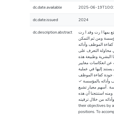
dc.date.available
2025-06-19T10:0
dc.date.issued
2024
dc.description.abstract
 بمها ا رت وقد ا رت
مؤسسة ومن ثم التمكن
كفاءة الموظف وأدائه
ي محاولة التعرف على
 البشرية وطبيعة هذه
ف عن انعكاسات معايير
يستند إليها في عملية
ة جودة كفاءة الموظف
موظف وأدائه بالمؤسسة
سة . أسهم معيار تشبع
ومنه استنتجنا أن هذه
يجابيا على كفاءة الموظف وأدائه من خلال ترقيته
their objectives by 
positions. To accom