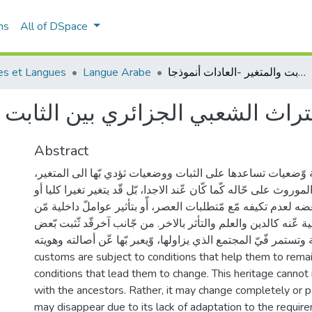
ns
All of DSpace
es et Langues
Langue Arabe
التراث الشعبي الجزائري بين الثابت والمتغير -العادات أنموذجا-
Abstract
ة وّضعيات تساعدها على الثبات ووضعيات ثؤدي بّها الى المتغير
 الموروث على حّاله كّما كّان عّند الاجدا، بّل قّد يتغير تغيرا كليا أو
بّعضه لعدم تكيفه مّع مّتطلبات العصر، أّو بتأثير عواملّ داخلية مّن
ة عّنه كالدين والعلم والتأثر بالاخر. من جّانب آخرقّد ثّثبت بّعض
عبية وتستمر فّيّ المجتمع الذي يزاولها، وّيعبر بّها عّن أصالته وهويته
customs are subject to conditions that help them to rema
conditions that lead them to change. This heritage cannot
with the ancestors. Rather, it may change completely or par
may disappear due to its lack of adaptation to the require