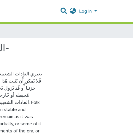
Log In
التراث الشعبي الجزائري بين الثابت والمتغير -العادات أنموذجا-
تعتري العادات الشعبي،
فّلا يّمكن أّن يّثبت هّذا
جزئيا أّو قّد يّزول 
مّحيطه أو خّارجي
العادات الش. Folk
in stable and
 remain as it was
tially, or some of it
ments of the era, or