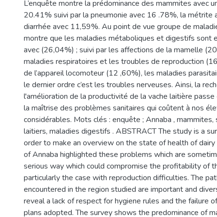
L’enquête montre la prédominance des mammites avec u
20.41% suivi par la pneumonie avec 16 .78%, la métrite
diarrhée avec 11,59%. Au point de vue groupe de maladie 
montre que les maladies métaboliques et digestifs sont e
avec (26,04%) ; suivi par les affections de la mamelle (2
maladies respiratoires et les troubles de reproduction (1
de l’appareil locomoteur (12 ,60%), les maladies parasita
le dernier ordre c’est les troubles nerveuses. Ainsi, la rec
l'amélioration de la productivité de la vache laitière pass
la maîtrise des problèmes sanitaires qui coûtent à nos é
considérables. Mots clés : enquête ; Annaba , mammites, 
laitiers, maladies digestifs . ABSTRACT The study is a sur
order to make an overview on the state of health of dairy 
of Annaba highlighted these problems which are sometim
serious way which could compromise the profitability of th
particularly the case with reproduction difficulties. The pa
encountered in the region studied are important and diver
reveal a lack of respect for hygiene rules and the failure o
plans adopted. The survey shows the predominance of mas