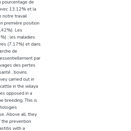
n pourcentage de
 avec 13.12% et la
notre travail
n première position
0,42%). Les
6%) ; les maladies
ires (7,17%) et dans
herche de
e essentiellement par
levages des pertes
santé , bovins
vey carried out in
cattle in the wilaya
es opposed in a
e breeding. This is
thologies
se. Above all, they
f the prevention
titis with a