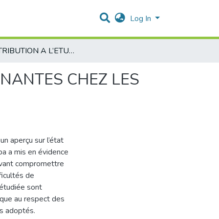
Log In
CONTRIBUTION A L’ETUDE DE PATHOLOGIES DOMINANTES CHEZ LES VACHES LAITIERES DANS LA WILAYA D’ANNABA
INANTES CHEZ LES
n aperçu sur l’état
aba a mis en évidence
uvant compromettre
ficultés de
 étudiée sont
nque au respect des
ns adoptés.