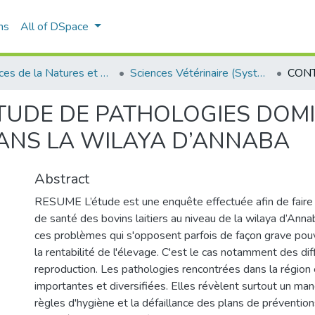
ns
All of DSpace
Sciences de la Natures et de Vie
Sciences Vétérinaire (Système classique)
ETUDE DE PATHOLOGIES DOM
DANS LA WILAYA D’ANNABA
Abstract
RESUME L’étude est une enquête effectuée afin de faire u
de santé des bovins laitiers au niveau de la wilaya d’Ann
ces problèmes qui s'opposent parfois de façon grave po
la rentabilité de l'élevage. C'est le cas notamment des dif
reproduction. Les pathologies rencontrées dans la région
importantes et diversifiées. Elles révèlent surtout un ma
règles d'hygiène et la défaillance des plans de préventio