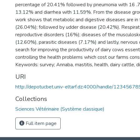
percentage of 20.41% followed by pneumonia with 16 .7
13.12% and diarrhea with 11.59%. From the disease group
work shows that metabolic and digestive diseases are in f
(26.04%); followed by udder disease (20.42%). Respirat
reproductive disorders (16%); diseases of the musculosk
(12.60%), parasitic diseases (7.17%) and lastly, nervous 
search for improving the productivity of dairy cows essent
controlling the health problems which cost our farms cons
Keywords: survey; Annaba, mastitis, health, dairy cattle, 
URI
http://depotucbet.univ-eltarf.dz:4000/handle/1234567
Collections
Sciences Vétérinaire (Système classique)
Full item page