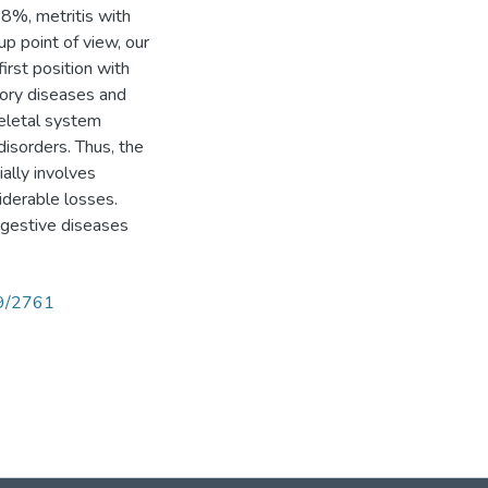
8%, metritis with
 point of view, our
irst position with
ory diseases and
eletal system
disorders. Thus, the
ially involves
iderable losses.
digestive diseases
89/2761