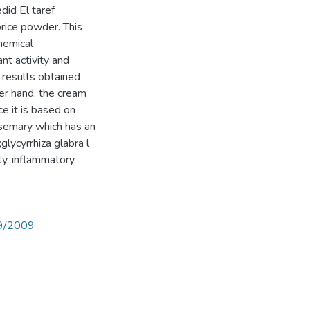
did El taref
orice powder. This
hemical
ant activity and
e results obtained
er hand, the cream
ce it is based on
osemary which has an
glycyrrhiza glabra l
ty, inflammatory
89/2009