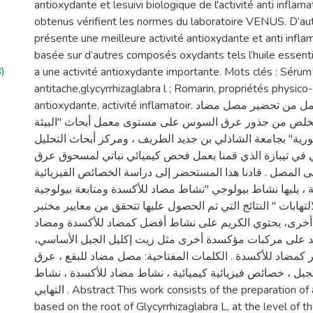
antioxydante et lesuivi biologique de l'activité anti inflama
obtenus vérifient les normes du laboratoire VENUS. D’aut
présente une meilleure activité antioxydante et anti inflam
basée sur d’autres composés oxydants tels l’huile essenti
)
a une activité antioxydante importante. Mots clés : Sérum
antitache,glycyrrhizaglabra l ; Romarin, propriétés physico-
antioxydante, activité inflamatoir. ملخص يتكون هذا العمل من تحضير مصل مضاد
ستخلص من جذور عرق السوس على مستوى معمل أبحاث "البيئة
ورية" بجامعة الشاذلي بن جديد الطريف ، ومركز أبحاث التحليل
ئي في تيبازة الذي قمنا بعمل فحص كيميائي نباتي لمسحوق عرق
 المصل . قادنا هذا المستحضر إلى دراسة الخصائص الفيزيائية
ة ، يليها نشاط بيولوجي "نشاط مضاد للأكسدة ومتابعة بيولوجية
لتهابات " النتائج التي تم الحصول عليها تتحقق من معايير مختبر
 أخرى، يحتوي الكريم على نشاط أفضل كمضاد للأكسدة ومضاد
يعتمد على مركبات مؤكسدة أخرى مثل زيت إكليل الجبل الأساسي
 كمضاد للأكسدة . الكلمات المفتاحية: مصل مضاد للبقع ، عرق
بل ، خصائص فيزيائية كيميائية ، نشاط مضاد للأكسدة ، نشاط
التهابي . Abstract This work consists of the preparation of an anti-stain serum,
based on the root of Glycyrrhizaglabra L, at the level of th