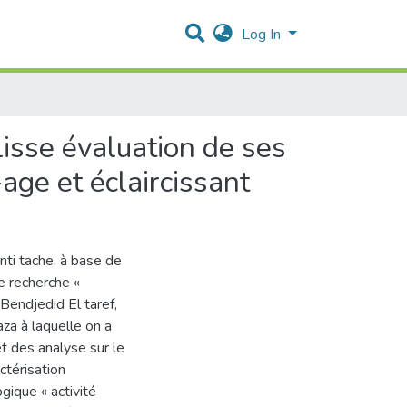
Log In
isse évaluation de ses
age et éclaircissant
nti tache, à base de
de recherche «
 Bendjedid El taref,
za à laquelle on a
t des analyse sur le
ctérisation
gique « activité