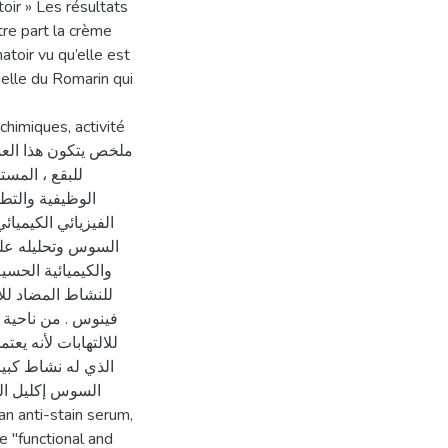
toir » Les résultats
re part la crème
atoir vu qu’elle est
elle du Romarin qui
chimiques, activité
للبقع ، الم
الوظيفية والتط
الفيزيائي الكيميا
السوس وتحليله على
والكيميائية الحسي
للنشاط المضاد للا
فينوس . من ناحية
للالتهابات لأنه ،
الذي له نشاط كبير
السوس إكليل الج
e "functional and