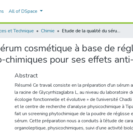
ns
All of DSpace
ces et Technique
Chimie
Etude de la qualité du sérum cosmétique à base de réglisse évaluation de ses caractéristiques physico-chimiques pour ses effets anti-age et éclaircissant
 sérum cosmétique à base de régl
o-chimiques pour ses effets anti-
Abstract
Résumé Ce travail consiste en la préparation d'un sérum a
la racine de Glycyrrhizaglabra L, au niveau du laboratoire 
écologie fonctionnelle et évolutive » de l'université Chadli
et le centre de recherche d’analyse physicochimique à Tipa
fait un screening phytochimique de la poudre de réglisse e
sérum. Cette préparation nous a conduits à l’étude de cara
organoleptique, physicochimiques, suivi d’une activité biolo