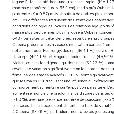
lagune El Mellah affichent une croissance rapide (K = 1,27
maximale modérée (L∞ ≈ 55,9 cm), tandis qu’à Oubeira, l
plus lente (K = 0,87) mais aboutit à des tailles plus imp
cm). Ces différences traduisent des stratégies adaptative
conditions écologiques locales. Les relations âge-poids r
masse plus tardive mais plus marquée à Oubeira. Concerna
6487 parasites ont été identifiés, répartis en huit groupe
Oubeira présente des niveaux d’infestation particulièreme
notamment pour Eustrongylides sp. (86,11 %), suivi de B
claviceps (46,11 %) et Anguillicoloides crassus (45,56 %)
Mellah, ce sont les digènes qui dominent (62,22 %). L’ana
révèle une variation significat ive selon les stades de matu
femelles des stades avancés (FIII, FV) sont significative
que les mâles MII, traduisant une influence du métabolis
comportement alimentaire sur l’exposition parasitaire. L’
alimentaire montre une prédominance d’algues dans les d
> 80 %), avec une présence modérée de poissons (~26 %
crustacés. Les insectes sont absents. Le taux de vacuité
à Oubeira (67,78 %), particulièrement chez les jeunes angu