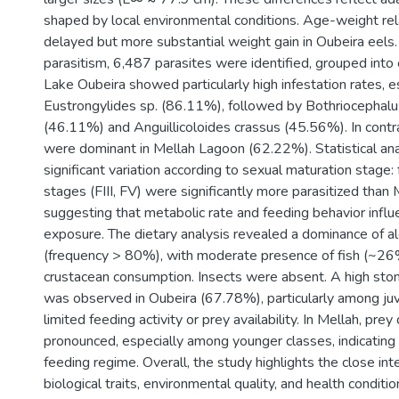
shaped by local environmental conditions. Age-weight re
delayed but more substantial weight gain in Oubeira eels.
parasitism, 6,487 parasites were identified, grouped into 
Lake Oubeira showed particularly high infestation rates, es
Eustrongylides sp. (86.11%), followed by Bothriocephalu
(46.11%) and Anguillicoloides crassus (45.56%). In cont
were dominant in Mellah Lagoon (62.22%). Statistical ana
significant variation according to sexual maturation stage
stages (FIII, FV) were significantly more parasitized than 
suggesting that metabolic rate and feeding behavior influe
exposure. The dietary analysis revealed a dominance of al
(frequency > 80%), with moderate presence of fish (~26
crustacean consumption. Insects were absent. A high st
was observed in Oubeira (67.78%), particularly among juve
limited feeding activity or prey availability. In Mellah, pre
pronounced, especially among younger classes, indicating
feeding regime. Overall, the study highlights the close in
biological traits, environmental quality, and health conditi