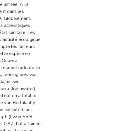
e limitée. À El
ent dans les
ré. Globalement,
caractéristiques
état sanitaire. Les
plasticité écologique
ompte les facteurs
cette espèce en
c Oubeira ;
 research adopts an
, feeding behavior,
lla) in two
eira (freshwater)
 out on a total of
e von Bertalanffy
n exhibited fast
ngth (L∞ ≈ 55.9
= 0.87) but attained
aptive strategies