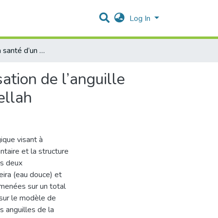
Log In
Evaluation de la santé d’un écosystème à travers l’utilisation de l’anguille Anguilla anguilla : cas du lac Oubeira et la lagune El Mellah
ation de l’anguille
ellah
ique visant à
ntaire et la structure
ns deux
eira (eau douce) et
 menées sur un total
 sur le modèle de
s anguilles de la