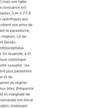
) mais une taille
a croissance est
ortantes (L∞ ≈ 77,9
s spécifiques aux
évèlent une prise de
nt le parasitisme,
s majeurs. Le lac
nt élevés,
othriocephalus
. En revanche, à El
lyse statistique
rité sexuelle : les
ment plus parasitées
me et du
examen du régime
eux sites (fréquence
) et marginale de
 stomacale est élevé
illes, traduisant