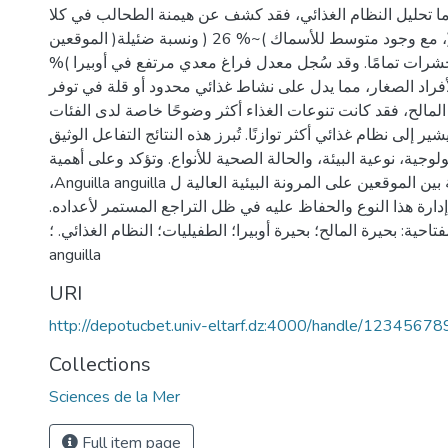
ما تحليل النظام الغذائي، فقد كشف عن هيمنة الطحالب في كلا
الموقعين )بتكرار يزيد عن 80 %(، مع وجود متوسط للأسماك )~% 26 ( ونسبة ضئيلة
الحشرات تمامًا. وقد سُجل معدل فراغ معدي مرتفع في أوبيرا
67.78 ( د الصغار، مما يدل على نشاط غذائي محدود أو قلة في توفر
المالح، فقد كانت تنوعات الغذاء أكثر وضوحًا خاصة لدى الفئات
ير إلى نظام غذائي أكثر توازنًا. تُبرز هذه النتائج التفاعل الوثيق
لوجية، نوعية البيئة، والحالة الصحية للأنواع. وتؤكد وعلى أهمية
،Anguilla anguilla الفروقات المسجلة بين الموقعين على المرونة البيئية العالية ل
 إدارة هذا النوع والحفاظ عليه في ظل التراجع المستمر لأعداده
مات المفتاحية: بحيرة المالح؛ بحيرة أوبيرا؛ الطفيليات؛ النظام الغذائي. ؛
anguilla
URI
http://depotucbet.univ-eltarf.dz:4000/handle/1234567
Collections
Sciences de la Mer
Full item page