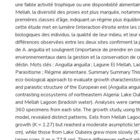
une faible activité trophique ou une disponibilité alimentair
Mellah, la diversité des proies est plus marquée, notamm
premières classes d’âge, indiquant un régime plus équilib
cette étude met en lumière l’interaction étroite entre les 
biologiques des individus, la qualité de leur milieu, et leur 
différences observées entre les deux sites confirment la 
de A. anguilla et soulignent l’importance de prendre en c
environnementaux dans la gestion et la conservation de 
déclin. Mots clés : Anguilla anguilla ; Lagune El Mellah, La
Parasitisme ; Régime alimentaire. Summary Summary This
eco-biological approach to evaluate growth characteristics
and parasitic structure of the European eel (Anguilla angui
contrasting ecosystems of northeastern Algeria: Lake Oub
and Mellah Lagoon (brackish water). Analyses were carried
360 specimens from each site. The growth study, using th
model, revealed distinct patterns. Eels from Mellah Lagoo
growth (K = 1.27) but reached a moderate asymptotic le
cm), while those from Lake Oubeira grew more slowly (K 
larger sizes (L∞ ≈ 77.9 cm). These differences reflect ad