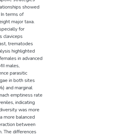
lationships showed
 In terms of
eight major taxa.
pecially for
s claviceps
rast, trematodes
lysis highlighted
: females in advanced
MII males,
nce parasitic
gae in both sites
%) and marginal
omach emptiness rate
niles, indicating
y diversity was more
 a more balanced
teraction between
on. The differences