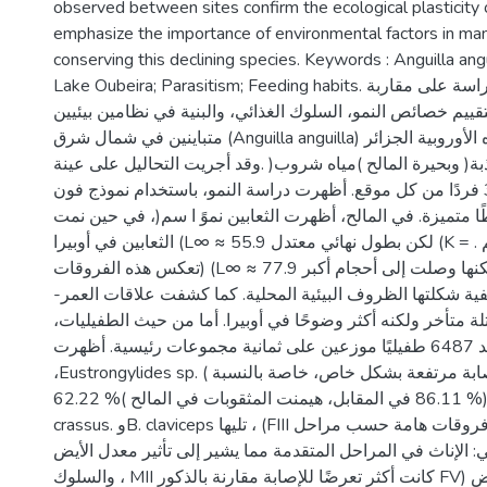
observed between sites confirm the ecological plasticity o
emphasize the importance of environmental factors in ma
conserving this declining species. Keywords : Anguilla ang
Lake Oubeira; Parasitism; Feeding habits. ملخص تعتمد هذه الدراسة على مقاربة
تقييم خصائص النمو، السلوك الغذائي، والبنية في نظامين بيئيين
متباينين في شمال شرق (Anguilla anguilla) الطفيلية لثعابين المياه الأوروبية الجزائر
:ذبة( وبحيرة المالح )مياه شروب( .وقد أجريت التحاليل على عينة
مكونة من 360 فردًا من كل موقع. أظهرت دراسة النمو، باستخدام نموذج فون
طًا متميزة. في المالح، أظهرت الثعابين نموً ا سم(، في حين نمت
الثعابين في أوبيرا (L∞ ≈ لكن بطول نهائي معتدل 55.9 (K = سريعًا ( 1.27 سم .
(تعكس هذه الفروقات (L∞ ≈ لكنها وصلت إلى أحجام أكبر 77.9 (K = بوتيرة أبطأ (
0.87 ية شكلتها الظروف البيئية المحلية. كما كشفت علاقات العمر
ة متأخر ولكنه أكثر وضوحًا في أوبيرا. أما من حيث الطفيليات
فقد تم تحديد 6487 طفيليًا موزعين على ثمانية مجموعات رئيسية. أظهرت
،Eustrongylides sp. ( بحيرة أوبيرا نسب إصابة مرتفعة بشكل خاص، خاصة بالنسبة
ل(% 86.11 في المقابل، هيمنت المثقوبات في المالح )% 62.22 (. أظهرت A.
crassus. وB. claviceps تليها ، (FIII التحاليل الإحصائية فروقات هامة حسب مراحل
 الإناث في المراحل المتقدمة مما يشير إلى تأثير معدل الأيض
والسلوك ، MII كانت أكثر تعرضًا للإصابة مقارنة بالذكور FV) الغذائي على التعرض