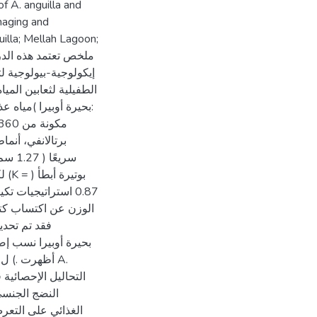
f A. anguilla and
naging and
uilla; Mellah Lagoon;
إيكولوجية-بيولوجية ل
بحيرة أوبيرا )مياه ع
برتالانفي، أنما
استراتيجيات تكيف-
الوزن عن اكتساب كتل،
النضج الجنسي: