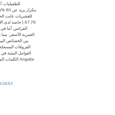
للطفيليات. أ
للقشريات. غابت  )%
خاصة لدى الأفرا
الفرائس. أما في 
العمرية الأصغر، مما يش
بين الخصائص البيو
العوامل البيئية في.
الكل Anguilla
89/2653