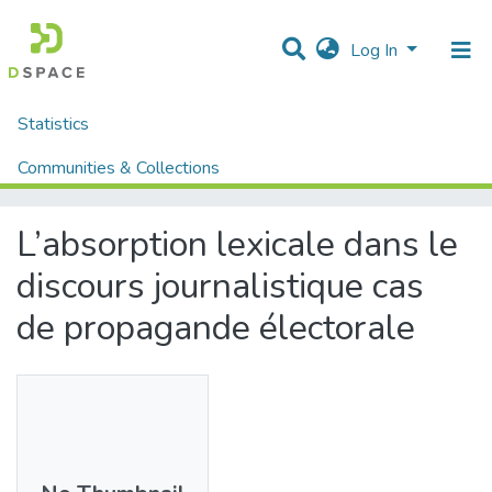
Log In
Statistics
Home
Mémoires fin d'étude MASTER et Système classique
Lettres et Langues
Langue Française
Communities & Collections
L’absorption lexicale dans le discours journalistique cas de propagande électorale
All of DSpace
L’absorption lexicale dans le
discours journalistique cas
de propagande électorale