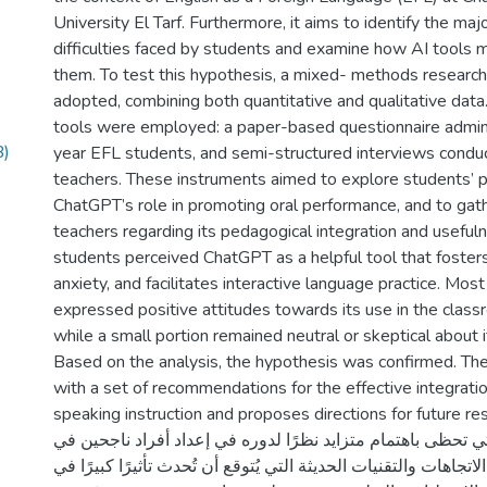
University El Tarf. Furthermore, it aims to identify the ma
difficulties faced by students and examine how AI tools
them. To test this hypothesis, a mixed- methods researc
adopted, combining both quantitative and qualitative data
tools were employed: a paper-based questionnaire admini
B)
year EFL students, and semi-structured interviews condu
teachers. These instruments aimed to explore students’ p
ChatGPT’s role in promoting oral performance, and to gath
teachers regarding its pedagogical integration and useful
students perceived ChatGPT as a helpful tool that fosters
anxiety, and facilitates interactive language practice. Most
expressed positive attitudes towards its use in the clas
while a small portion remained neutral or skeptical about 
Based on the analysis, the hypothesis was confirmed. Th
with a set of recommendations for the effective integrat
speaking instruction and proposes directions for future research. ليم من
ي تحظى باهتمام متزايد نظرًا لدوره في إعداد أفراد ناجحين في
اتجاهات والتقنيات الحديثة التي يُتوقع أن تُحدث تأثيرًا كبيرًا في