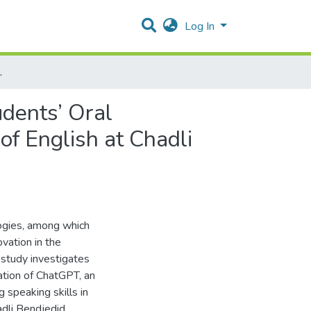
Log In
rs of English at Chadli Bendjedid University
udents’ Oral
of English at Chadli
logies, among which
ovation in the
 study investigates
ation of ChatGPT, an
speaking skills in
adli Bendjedid