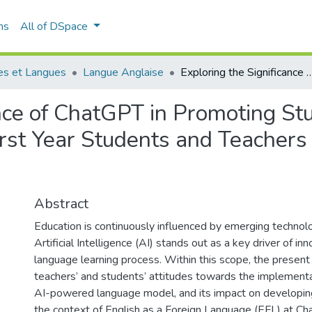
ns
All of DSpace
es et Langues
Langue Anglaise
Exploring the Significance of ChatGPT in Promoting Students’ Oral Performance Case of First Year Students and Teache
ance of ChatGPT in Promoting St
rst Year Students and Teachers 
Abstract
Education is continuously influenced by emerging techno
Artificial Intelligence (AI) stands out as a key driver of inn
language learning process. Within this scope, the present
teachers’ and students’ attitudes towards the implement
AI-powered language model, and its impact on developing 
the context of English as a Foreign Language (EFL) at Ch