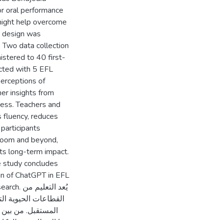
jor oral performance
 might help overcome
h design was
. Two data collection
stered to 40 first-
cted with 5 EFL
erceptions of
er insights from
ness. Teachers and
 fluency, reduces
 participants
sroom and beyond,
its long-term impact.
e study concludes
ion of ChatGPT in EFL
يُعد التع
القطاعات الحيوية الت
المستقبل. من بين ال