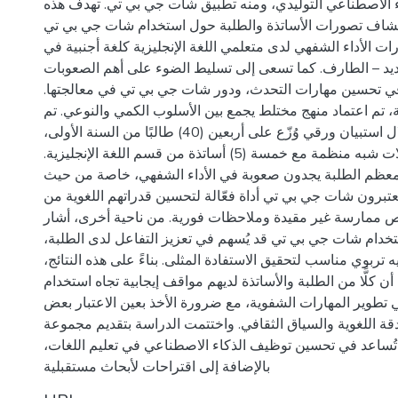
اء الاصطناعي التوليدي، ومنه تطبيق شات جي بي تي. تهدف هذه
كشاف تصورات الأساتذة والطلبة حول استخدام شات جي بي تي
ات الأداء الشفهي لدى متعلمي اللغة الإنجليزية كلغة أجنبية في
يد – الطارف. كما تسعى إلى تسليط الضوء على أهم الصعوبات
ة في تحسين مهارات التحدث، ودور شات جي بي تي في معالجتها
، تم اعتماد منهج مختلط يجمع بين الأسلوب الكمي والنوعي. تم
جمع البيانات من خلال استبيان ورقي وُزّع على أربعين (40) طالبًا من السنة الأولى،
بالإضافة إلى مقابلات شبه منظمة مع خمسة (5) أساتذة من قسم اللغة الإنجليزية.
 معظم الطلبة يجدون صعوبة في الأداء الشفهي، خاصة من حيث
عتبرون شات جي بي تي أداة فعّالة لتحسين قدراتهم اللغوية من
ص ممارسة غير مقيدة وملاحظات فورية. من ناحية أخرى، أشار
استخدام شات جي بي تي قد يُسهم في تعزيز التفاعل لدى الطلبة
يه تربوي مناسب لتحقيق الاستفادة المثلى. بناءً على هذه النتائج
 كلًّا من الطلبة والأساتذة لديهم مواقف إيجابية تجاه استخدام
طوير المهارات الشفوية، مع ضرورة الأخذ بعين الاعتبار بعض
لدقة اللغوية والسياق الثقافي. واختتمت الدراسة بتقديم مجموعة
 تُساعد في تحسين توظيف الذكاء الاصطناعي في تعليم اللغات
بالإضافة إلى اقتراحات لأبحاث مستقبلية