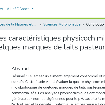
ns
All of DSpace
Sciences de la Natures et de Vie
Sciences Agronomique
des caractéristiques physicochim
lques marques de laits pasteuris
Abstract
Résumé : Le lait est un aliment largement consommé et r
nutritifs. Cette étude vise à évaluer la qualité physicochim
microbiologique de quelques marques de laits pasteurisés
commercialisés. Les analyses physicochimiques ont mont
générale aux normes algériennes pour le pH, l'acidité, la 
l'extrait sec et la densité. Toutefois, le lait pasteurisé E