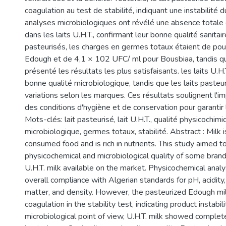
coagulation au test de stabilité, indiquant une instabilité d
analyses microbiologiques ont révélé une absence totale
dans les laits U.H.T., confirmant leur bonne qualité sanitair
pasteurisés, les charges en germes totaux étaient de po
Edough et de 4,1 × 102 UFC/ ml pour Bousbiaa, tandis qu
présenté les résultats les plus satisfaisants. les laits U.H
bonne qualité microbiologique, tandis que les laits paste
variations selon les marques. Ces résultats soulignent l'
des conditions d'hygiène et de conservation pour garantir la
Mots-clés: lait pasteurisé, lait U.H.T., qualité physicochimi
microbiologique, germes totaux, stabilité. Abstract : Milk 
consumed food and is rich in nutrients. This study aimed t
physicochemical and microbiological quality of some bran
U.H.T. milk available on the market. Physicochemical ana
overall compliance with Algerian standards for pH, acidity,
matter, and density. However, the pasteurized Edough m
coagulation in the stability test, indicating product instabil
microbiological point of view, U.H.T. milk showed complet