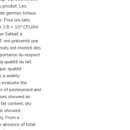
u produit. Les
 de germes totaux
e. Pour les laits
ur 2.8 × 10² CFU/ml
e Sahlait a
.T. ont présenté une
urisés ont montré des
importance du respect
 qualité du lait.
que, qualité
is a widely
o evaluate the
ds of pasteurized and
lyses showed an
 fat content, dry
ilk showed
ity. From a
e absence of total