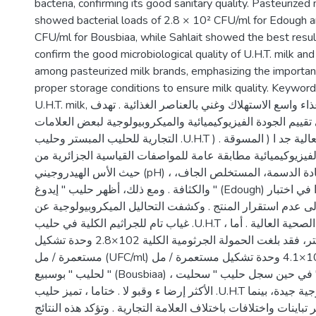
bacteria, confirming its good sanitary quality. Pasteurized
showed bacterial loads of 2.8 × 10² CFU/ml for Edough a
CFU/ml for Bousbiaa, while Sahlait showed the best resul
confirm the good microbiological quality of U.H.T. milk and 
among pasteurized milk brands, emphasizing the importan
proper storage conditions to ensure milk quality. Keyword
U.H.T. milk, الملخص : الحليب غذاء واسع الاستهلاك وغني بالعناصر الغذائية . تهدف
تقييم الجودة الفيزيوكيميائية والميكروبيولوجية لبعض العلامات
التجارية للحليب المبستر وحليب .U.H.T ) المعقم بالحرارة العالية جد ا ( المسوقة .
فيزيوكيميائية مطابقة عامة للمواصفات القياسية الجزائرية من
حيث الأس الهيدروجيني (pH) ، الحموضة، المادة الدسمة، المستخلص الجاف،
والكثافة . ومع ذلك، أظهر حليب " إيدوغ " (Edough) المبستر تخثر ا في اختبار
إلى عدم استقرار المنتج . وكشفت التحاليل الميكروبيولوجية عن
غياب تام للجراثيم الكلية في حليب .U.H.T ، مما يؤكد جودته الصحية العالية . أما
بالنسبة للحليب المبستر، فقد بلغت الحمولة الجرثومية الكلية 102×2.8 وحدة تشكيل
مستعمرة / مل (UFC/ml) لحليب " إيدوغ " ، و 102×4.1 وحدة تشكيل مستعمرة / مل
لحليب " بوسبيع " (Bousbiaa) ، في حين سجل حليب " سحليت " (Sahlait) النتائج
الأكثر إرضا ء وقبو لا . ختاما ، تميز حليب .U.H.T بجودة ميكروبيولوجية جيدة، بينما
باينات واختلافات باختلاف العلامة التجارية . وتؤكد هذه النتائج