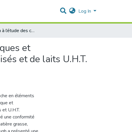
Log In
Contribution à l’étude des caractéristiques physicochimiques et microbiologiques de quelques marques de laits pasteurisés et de laits U.H.T. commercialisés
iques et
és et de laits U.H.T.
iche en éléments
ique et
 et U.H.T.
ré une conformité
matière grasse,
dough a présenté une