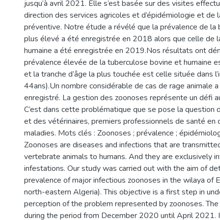
jusqu’à avril 2021. Elle s’est basée sur des visites effect
direction des services agricoles et d’épidémiologie et de
préventive. Notre étude a révélé que la prévalence de la 
plus élevé a été enregistrée en 2018 alors que celle de l
humaine a été enregistrée en 2019.Nos résultats ont dé
prévalence élevée de la tuberculose bovine et humaine est
et la tranche d’âge la plus touchée est celle située dans l’
44ans).Un nombre considérable de cas de rage animale a 
enregistré. La gestion des zoonoses représente un défi a
C’est dans cette problématique que se pose la question 
et des vétérinaires, premiers professionnels de santé en 
maladies. Mots clés : Zoonoses ; prévalence ; épidémiolog
Zoonoses are diseases and infections that are transmitted
vertebrate animals to humans. And they are exclusively in
infestations. Our study was carried out with the aim of de
prevalence of major infectious zoonoses in the wilaya of E
north-eastern Algeria). This objective is a first step in un
perception of the problem represented by zoonoses. The
during the period from December 2020 until April 2021. 