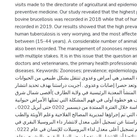
visits made to the directorate of agricultural and epidemio
preventive medicine. Our study revealed that the highest
bovine brucellosis was recorded in 2018 while that of hu
recorded in 2019. Our results showed that the high preva
human tuberculosis is very worrying, and the most affecte
between (15-44 years). A considerable number of animal
also been recorded. The management of zoonoses repres
with multiple stakes. It is in this issue that the question ar
doctors and veterinarians, the primary health professional
diseases. Keywords: Zoonoses; prevalence; epidemiology; health 
ة المصدر هي أمراض وعدوى تنتقل بشكل طبيعي من الحيوانات
 وتعد حصرا إصابات وعدوى . أجريت دراستنا بهدف تحديد انتشار
ة المنشأ المعدية الرئيسية في ولاية الطارف )أقصى شمال شرق
دف هو خطوة أولى في فهم المشكلة التي تمثلها الأمراض حيوانية
المصدر. تمت الدراسة خلال الفترة الممتدة من ديسمبر 0202 حتى أبريل 0202 ،
التي تم إجراؤها لمديرية المصالح الفلاحية وعلم الأوبئة والطب
ستنا عن تسجيل أعلى معدل لانتشار داء البروسيلا البقري في
عام 0222 بينما تم تسجيل أعلى معدل لداء البروسيلات للإنسان في عام 0222 .
ائجنا أن الانتشار المرتفع لمرض السل البقري والبشري مقلق