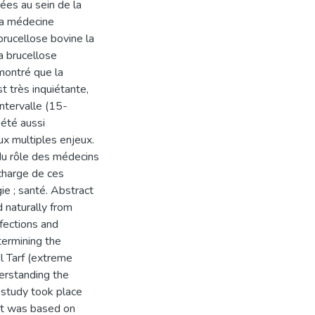
uées au sein de la
 la médecine
brucellose bovine la
a brucellose
montré que la
 très inquiétante,
intervalle (15-
été aussi
ux multiples enjeux.
du rôle des médecins
charge de ces
ie ; santé. Abstract
 naturally from
fections and
termining the
l Tarf (extreme
derstanding the
 study took place
It was based on