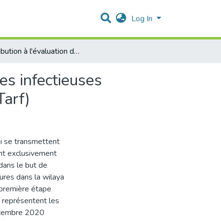
Log In
Contribution à l'évaluation de la prévalence des zoonoses infectieuses majeures au nord- est Algérien (Cas de la Wilaya d’El Tarf)
es infectieuses
Tarf)
i se transmettent
ont exclusivement
 dans le but de
ures dans la wilaya
e première étape
 représentent les
décembre 2020