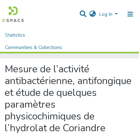
Log In
Statistics
Home
Mémoires fin d'étude MASTER et Système classique
Sciences de la Natures et de Vie
Sciences Biologique
Communities & Collections
Mesure de l’activité antibactérienne, antifongique et étude de quelques paramètres physicochimiques de l’hydrolat de Coriandre
All of DSpace
Mesure de l’activité
antibactérienne, antifongique
et étude de quelques
paramètres
physicochimiques de
l’hydrolat de Coriandre