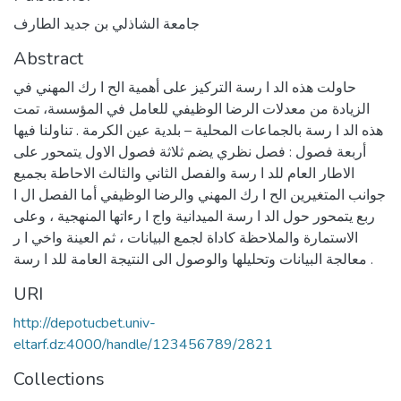
جامعة الشاذلي بن جديد الطارف
Abstract
حاولت هذه الد ا رسة التركيز على أهمية الح ا رك المهني في
الزيادة من معدلات الرضا الوظيفي للعامل في المؤسسة، تمت
هذه الد ا رسة بالجماعات المحلية – بلدية عين الكرمة . تناولنا فيها
أربعة فصول : فصل نظري يضم ثلاثة فصول الاول يتمحور على
الاطار العام للد ا رسة والفصل الثاني والثالث الاحاطة بجميع
جوانب المتغيرين الح ا رك المهني والرضا الوظيفي أما الفصل ال ا
ربع يتمحور حول الد ا رسة الميدانية واج ا رءاتها المنهجية ، وعلى
الاستمارة والملاحظة كاداة لجمع البيانات ، ثم العينة واخي ا ر
معالجة البيانات وتحليلها والوصول الى النتيجة العامة للد ا رسة .
URI
http://depotucbet.univ-
eltarf.dz:4000/handle/123456789/2821
Collections