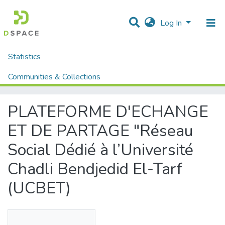
Log In
Statistics
Home
Mémoires fin d'étude MASTER et Système classique
Sciences et Technique
Informatique
Communities & Collections
PLATEFORME D'ECHANGE ET DE PARTAGE "Réseau Social Dédié à l’Université Chadli Bendjedid El-Tarf (UCBET)
All of DSpace
PLATEFORME D'ECHANGE
ET DE PARTAGE "Réseau
Social Dédié à l’Université
Chadli Bendjedid El-Tarf
(UCBET)