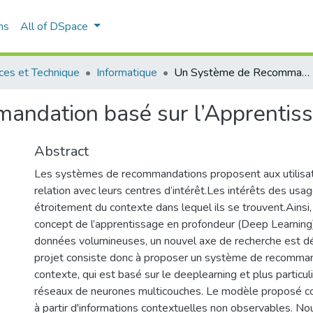
ns
All of DSpace
ces et Technique
Informatique
Un Système de Recommandation basé sur l’Apprentissage Profond
ndation basé sur l’Apprentis
Abstract
Les systèmes de recommandations proposent aux utilisat
relation avec leurs centres d’intérêt.Les intérêts des us
étroitement du contexte dans lequel ils se trouvent.Ainsi, 
concept de l’apprentissage en profondeur (Deep Learning
données volumineuses, un nouvel axe de recherche est d
projet consiste donc à proposer un système de recomman
contexte, qui est basé sur le deeplearning et plus particu
réseaux de neurones multicouches. Le modèle proposé co
à partir d'informations contextuelles non observables. No