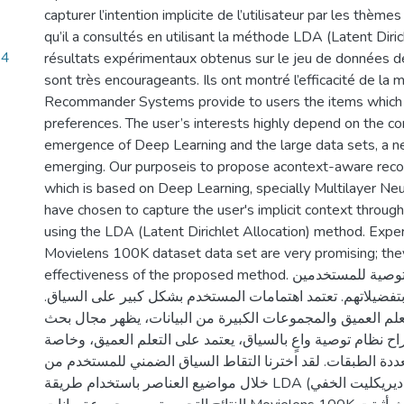
capturer l’intention implicite de l’utilisateur par les thèm
qu’il a consultés en utilisant la méthode LDA (Latent Diric
54
résultats expérimentaux obtenus sur le jeu de données
sont très encourageants. Ils ont montré l’efficacité de l
Recommander Systems provide to users the items which a
preferences. The user’s interests highly depend on the co
emergence of Deep Learning and the large data sets, a n
emerging. Our purposeis to propose acontext-aware re
which is based on Deep Learning, specially Multilayer N
have chosen to capture the user's implicit context through
using the LDA (Latent Dirichlet Allocation) method. Expe
Movielens 100K dataset data set are very promising; th
effectiveness of the proposed method. توفر أنظمة التوصية للمستخدمين
 بتفضيلاتهم. تعتمد اهتمامات المستخدم بشكل كبير على السياق
تعلم العميق والمجموعات الكبيرة من البيانات، يظهر مجال بحث
راح نظام توصية واعٍ بالسياق، يعتمد على التعلم العميق، وخاصة
ددة الطبقات. لقد اخترنا التقاط السياق الضمني للمستخدم من
خلال مواضيع العناصر باستخدام طريقة LDA (تخصيص ديريكليت الخفي). أظهرت