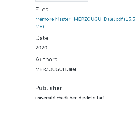
Files
Mémoire Master _MERZOUGUI Dalel.pdf
(15.
MB)
Date
2020
Authors
MERZOUGUI Dalel
Publisher
université chadli ben djedid eltarf