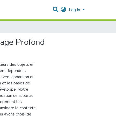
Log In
sage Profond
eurs des objets en
agers dépendent
avec l’apparition du
) et les bases de
éveloppé. Notre
dation sensible au
lièrement les
nsidère le contexte
us avons choisi de