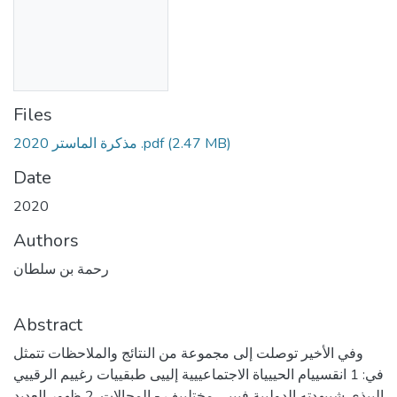
Files
(2.47 MB)
مذكرة الماستر 2020 .pdf
Date
2020
Authors
رحمة بن سلطان
Abstract
وفي الأخير توصلت إلى مجموعة من النتائج والملاحظات تتمثل
في: 1 انقسييام الحييياة الاجتماعييية إلييى طبقييات رغييم الرقييي
الييذي شييهدته الدوليية فيييي مختلييف - المجالات. 2 ظهور العديد