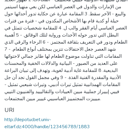
من الإمارات والدول في العصر العباسي لكن بعي منهيا اسيتمر
واليبع - الآخر سقط. 3 المقامة عبارة عن حكاية تدور أحداثها حول
حيلة أو كدية قام بها الأشخاص المكدون في - فترة من فترات
العصر العباسي أيام الفقر والب ل. 4 للمقامة شخصيات تتمثل في
البطل التي تدور حوله الأحداث ورواية لتلك الوقائق. - 5 أهمية
الطعام ودور في التعريف بثقافة المجتمز. - 6 الرخاء والرقي الذي
شهد العصر جعل الاحتفالات تتزين بمختلف أنواع الطعام. - 7
المقامات التي تناولت موضوع الطعام لها طابز جمالي لاحتوائها
على العديد من الصيور - البيانية والدلالات الخفية والمحسنات
البديعية. 8 للمقامة غاية أدبية لغوية، وتهدف إلى تبيان البراعة
الأدبية والمقدرة الفنية الفذة. - 9 وفي مجمل القول نجد أن جل
المقامات الهمذانيية تمثيل تيراث أدبيي، وتيراث شيعبي تمثيل -
فييي إبييراز جمليية ميين العييادات والتقاليييد والفنييون التييي
ميييزت المجتمييز العباسييي غييير ميين المجتمعات.
URI
http://depotucbet.univ-
eltarf.dz:4000/handle/123456789/1883