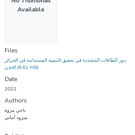
No Thumbnail
Available
Files
دور الطاقات المتجددة في تحقيق التنمية المستدامة في الجزائر
ن.pdf
(8.82 MB)
Date
2022
Authors
ﻧﺎﺟﻲ ﻣﺮوة
ﻣﻴﺮود أﻣﺎﻧﻲ