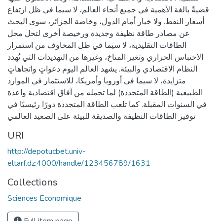
قضيةً بالغة الأهمية في جميع أنحاء العالم، لا سيما في ظل ارتفاع
أسعار النفط. ولا خيار أمام الدول، وخاصة الجزائر، سوى البحث
عن مصادر طاقة نظيفة وجديدة ورخيصة أخرى لتحل محل
الطاقات التقليدية، لا سيما في ظل المخاوف من استمرار
الاحتباس الحراري وتغير المناخ، وغيرها من التهديدات التي تُهدد
النظام الاقتصادي والبيئة. يشهد العالم اليوم دعواتٍ واتجاهاتٍ
متزايدة، لا سيما في أوروبا وأمريكا، للاستثمار في الموارد
الطبيعية (الطاقة المتجددة) لما تحمله من آفاق اقتصادية واعدة
في السنوات المقبلة. كما تلعب الطاقة المتجددة دورًا رئيسيًا في
توفير الطاقات النظيفة والصديقة للبيئة على الصعيد العالمي
URI
http://depotucbet.univ-
eltarf.dz:4000/handle/123456789/1631
Collections
Sciences Economique
Full item page