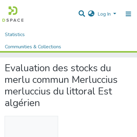
Log In
Statistics
Home
Mémoires fin d'étude MASTER et Système classique
Sciences de la Natures et de Vie
Sciences de la Mer
Communities & Collections
Evaluation des stocks du merlu commun Merluccius merluccius du littoral Est algérien
All of DSpace
Evaluation des stocks du
merlu commun Merluccius
merluccius du littoral Est
algérien