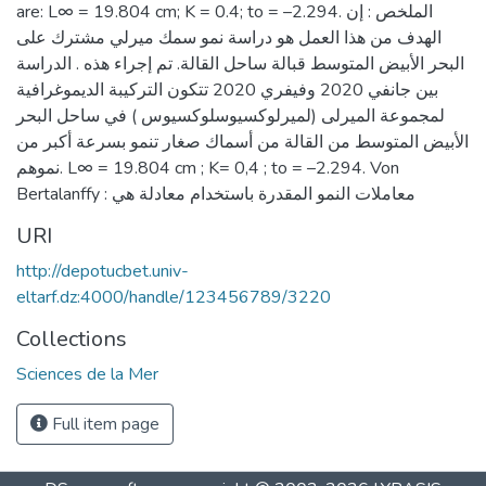
are: L∞ = 19.804 cm; K = 0.4; to = –2.294. الملخص : إن
الھدف من ھذا العمل ھو دراسة نمو سمك میرلي مشترك على
البحر الأبیض المتوسط قبالة ساحل القالة. تم إجراء ھذه . الدراسة
بین جانفي 2020 وفیفري 2020 تتكون التركیبة الدیموغرافیة
لمجموعة المیرلى (لمیرلوكسیوسلوكسیوس ) في ساحل البحر
الأبیض المتوسط من القالة من أسماك صغار تنمو بسرعة أكبر من
نموھم. L∞ = 19.804 cm ; K= 0,4 ; to = –2.294. Von
Bertalanffy : معاملات النمو المقدرة باستخدام معادلة ھي
URI
http://depotucbet.univ-
eltarf.dz:4000/handle/123456789/3220
Collections
Sciences de la Mer
Full item page