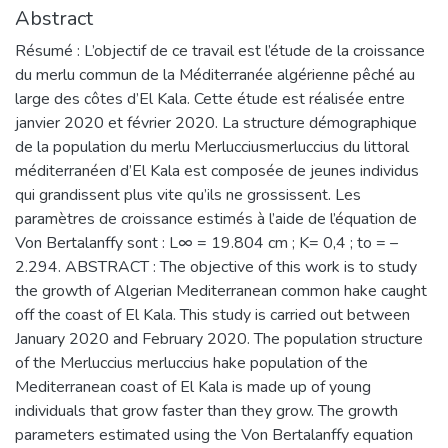
Abstract
Résumé : L’objectif de ce travail est l’étude de la croissance
du merlu commun de la Méditerranée algérienne pêché au
large des côtes d’El Kala. Cette étude est réalisée entre
janvier 2020 et février 2020. La structure démographique
de la population du merlu Merlucciusmerluccius du littoral
méditerranéen d’El Kala est composée de jeunes individus
qui grandissent plus vite qu’ils ne grossissent. Les
paramètres de croissance estimés à l’aide de l’équation de
Von Bertalanffy sont : L∞ = 19.804 cm ; K= 0,4 ; to = –
2.294. ABSTRACT : The objective of this work is to study
the growth of Algerian Mediterranean common hake caught
off the coast of El Kala. This study is carried out between
January 2020 and February 2020. The population structure
of the Merluccius merluccius hake population of the
Mediterranean coast of El Kala is made up of young
individuals that grow faster than they grow. The growth
parameters estimated using the Von Bertalanffy equation