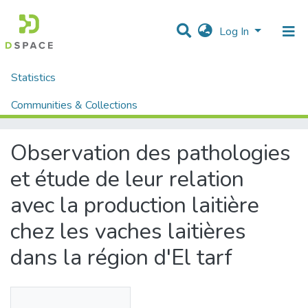
Log In
Statistics
Home
Mémoires fin d'étude MASTER et Système classique
Sciences de la Natures et de Vie
Sciences Agronomique
Communities & Collections
Observation des pathologies et étude de leur relation avec la production laitière chez les vaches laitières dans la région d'El tarf
All of DSpace
Observation des pathologies
et étude de leur relation
avec la production laitière
chez les vaches laitières
dans la région d'El tarf