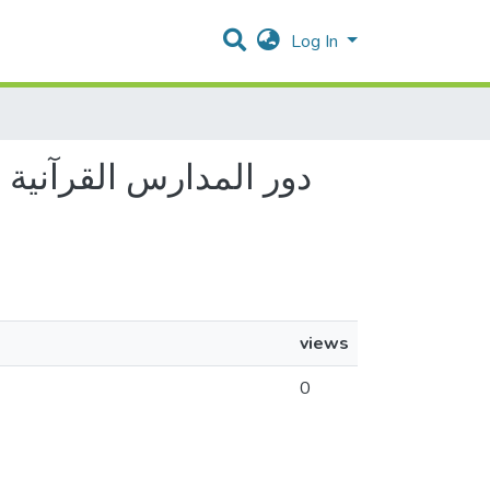
Log In
views
0