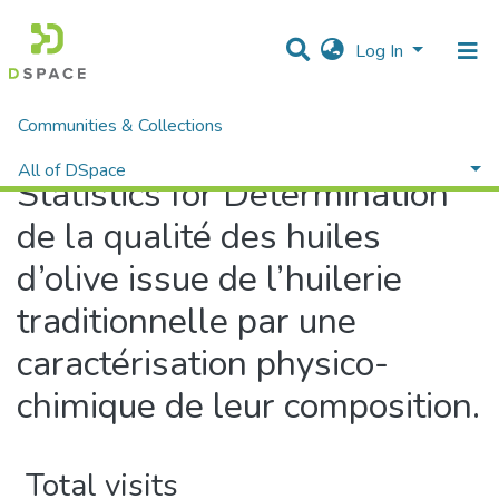
Log In
Communities & Collections
Home
Statistics
All of DSpace
Statistics for Détermination
de la qualité des huiles
d’olive issue de l’huilerie
traditionnelle par une
caractérisation physico-
chimique de leur composition.
Total visits